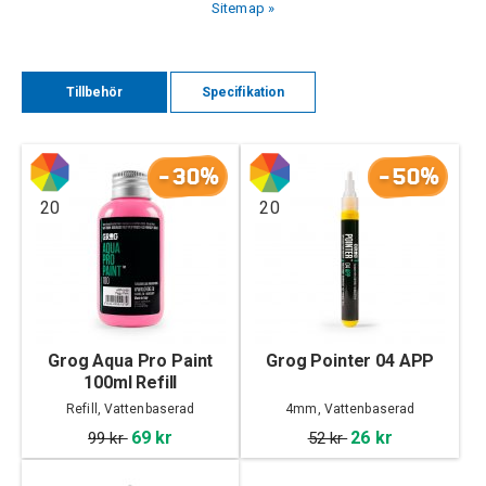
Sitemap »
Tillbehör
Specifikation
-30%
-50%
20
20
Grog Aqua Pro Paint
Grog Pointer 04 APP
100ml Refill
Refill, Vattenbaserad
4mm, Vattenbaserad
69 kr
26 kr
99 kr
52 kr