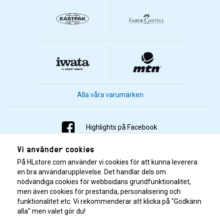
Alla våra varumärken
Highlights på Facebook
Vi använder cookies
Highlights på Instagram
På HLstore.com använder vi cookies för att kunna leverera
Highlights på Youtube
en bra användarupplevelse. Det handlar dels om
nödvändiga cookies för webbsidans grundfunktionalitet,
men även cookies för prestanda, personalisering och
Highlights på Tiktok
funktionalitet etc. Vi rekommenderar att klicka på "Godkänn
alla" men valet gör du!