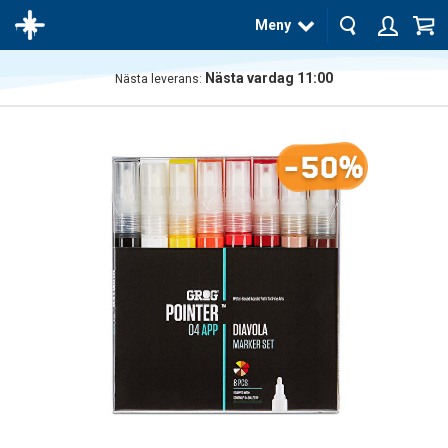
Meny
Nästa vardag 11:00
Nästa leverans:
Produkten
har blivit
tillagd i
-50%
varukorgen