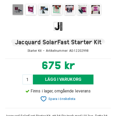
Jacquard SolarFast Starter Kit
Starter Kit • Artikelnummer:
AS-12202998
675 kr
LÄGG I VARUKORG
Finns i lager, omgående leverans
Spara i önskelista
Jacquard SolarFast Starter Kit, ett kit för tryck med UV-ljus. Detta kit