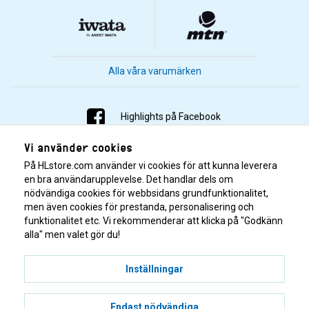
Alla våra varumärken
Highlights på Facebook
Vi använder cookies
Highlights på Instagram
På HLstore.com använder vi cookies för att kunna leverera
Highlights på Youtube
en bra användarupplevelse. Det handlar dels om
nödvändiga cookies för webbsidans grundfunktionalitet,
men även cookies för prestanda, personalisering och
Highlights på Tiktok
funktionalitet etc. Vi rekommenderar att klicka på "Godkänn
alla" men valet gör du!
Inställningar
Endast nödvändiga