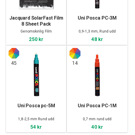
Jacquard SolarFast Film
Uni Posca PC-3M
8 Sheet Pack
Genomskinlig Film
0,9-1,3 mm, Rund udd
250 kr
48 kr
45
14
Uni Posca pc-5M
Uni Posca PC-1M
1,8-2,5 mm Rund udd
0,7 mm rund udd
54 kr
40 kr