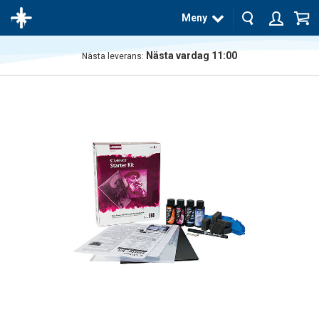
Meny
Nästa vardag 11:00
Nästa leverans:
Produkten
har blivit
tillagd i
varukorgen