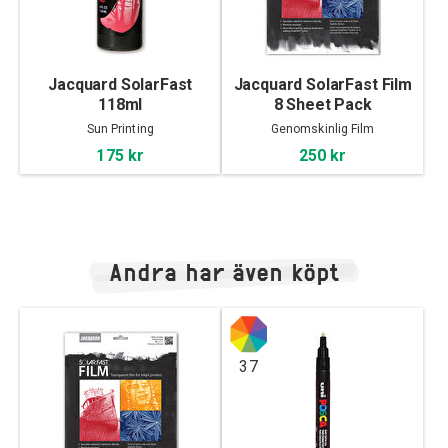
Jacquard SolarFast
Jacquard SolarFast Film
118ml
8 Sheet Pack
Sun Printing
Genomskinlig Film
175 kr
250 kr
Andra har även köpt
37