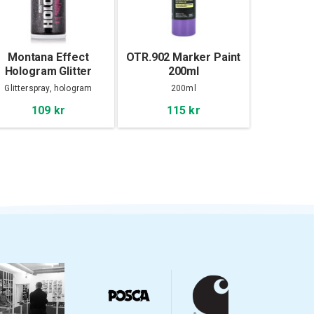
Montana Effect
OTR.902 Marker Paint
Hologram Glitter
200ml
400ml
Glitterspray, hologram
200ml
109 kr
115 kr