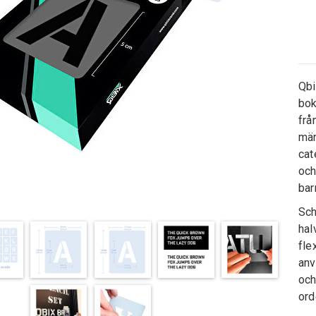
Qbi
bok
frå
män
cat
och
bar
Sch
hal
fle
anv
och
ord