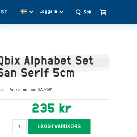
Logga in
NST
Sök
Qbix Alphabet Set
San Serif 5cm
cil • Artikelnummer:
QALP501
235 kr
LÄGG I VARUKORG