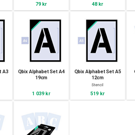
79 kr
48 kr
t A3
Qbix Alphabet Set A4
Qbix Alphabet Set A5
19cm
12cm
Stencil
1 039 kr
519 kr