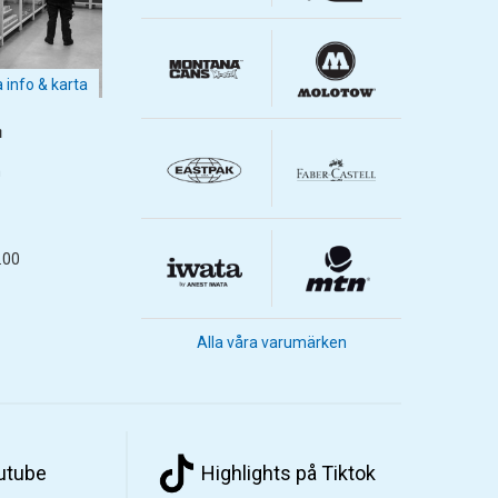
a info & karta
m
m
.00
Alla våra varumärken
outube
Highlights på Tiktok