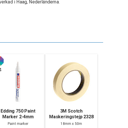
lverkad i Haag, Nederländerna.
4
Edding 750 Paint
3M Scotch
Marker 2-4mm
Maskeringstejp 2328
Gul, 18mm
Paint marker
18mm x 50m