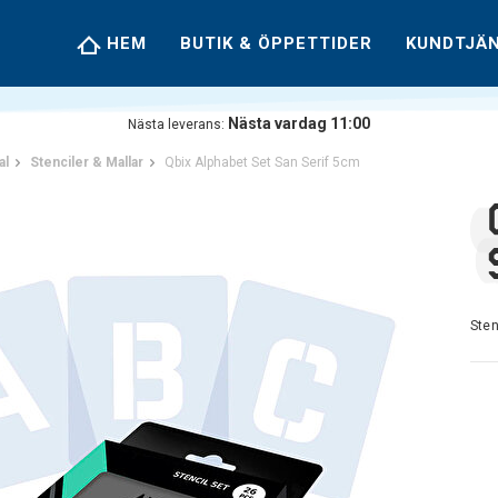
HEM
BUTIK & ÖPPETTIDER
KUNDTJÄ
Nästa vardag 11:00
Nästa leverans:
al
Stenciler & Mallar
Qbix Alphabet Set San Serif 5cm
Sten