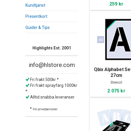
259 kr
Kundtjänst
Presentkort
Guider & Tips
Highlights Est. 2001
info@hlstore.com
Qbix Alphabet Se
27cm
Fri frakt 500kr *
Stencil
Fri frakt sprayfärg 1000kr
2 075 kr
*
Alltid snabba leveranser
*
För privatpersoner