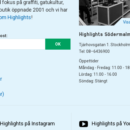
fokus på graffiti, gatukultur,
 butik öppnade 2001 och vi har
om Highlights
!
Vis
Highlights Södermal
ost:
OK
Tjärhovsgatan 1. Stockhol
Tel: 08–6436900
Öppettider
Måndag - Fredag: 11.00 - 18
Lördag: 11.00 - 16.00
r
Söndag: Stängt
r)
Highlights på Instagram
Highlights på Y