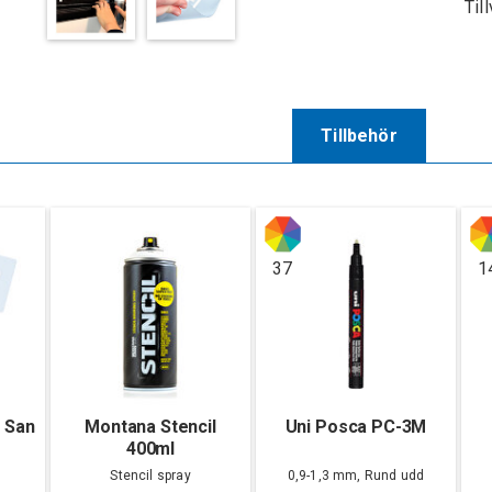
Til
Tillbehör
37
1
t San
Montana Stencil
Uni Posca PC-3M
400ml
Stencil spray
0,9-1,3 mm, Rund udd