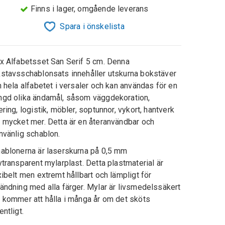
Finns i lager, omgående leverans
Spara i önskelista
x Alfabetsset San Serif 5 cm. Denna
stavsschablonsats innehåller utskurna bokstäver
n hela alfabetet i versaler och kan användas för en
gd olika ändamål, såsom väggdekoration,
ering, logistik, möbler, soptunnor, vykort, hantverk
 mycket mer. Detta är en återanvändbar och
nvänlig schablon.
ablonerna är laserskurna på 0,5 mm
vtransparent mylarplast. Detta plastmaterial är
xibelt men extremt hållbart och lämpligt för
ändning med alla färger. Mylar är livsmedelssäkert
 kommer att hålla i många år om det sköts
entligt.