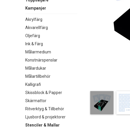
Toppsäljare
Kampanjer
Akrylfärg
Akvarellfärg
Oljefärg
Ink & Färg
Målarmedium
Konstnärspenslar
Målardukar
Målartillbehör
Kalligrafi
Skissblock & Papper
Skärmattor
Ritverktyg & Tillbehör
Ljusbord & projektorer
Stenciler & Mallar