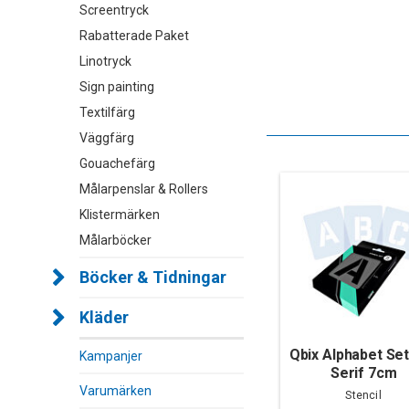
Screentryck
Rabatterade Paket
Linotryck
Sign painting
Textilfärg
Väggfärg
Gouachefärg
Målarpenslar & Rollers
Klistermärken
Målarböcker
Böcker & Tidningar
Kläder
Qbix Alphabet Se
Kampanjer
Serif 7cm
Varumärken
Stencil