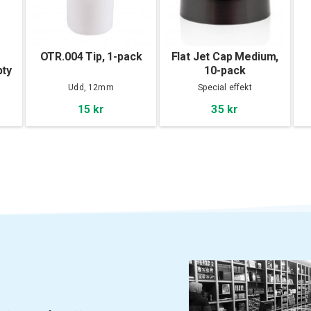
OTR.004 Tip, 1-pack
Flat Jet Cap Medium,
pty
10-pack
Udd, 12mm
Special effekt
15 kr
35 kr