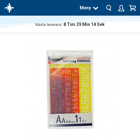
Meny
8
Tim
29
Min
14
Sek
Nästa leverans:
Produkten
har blivit
tillagd i
varukorgen