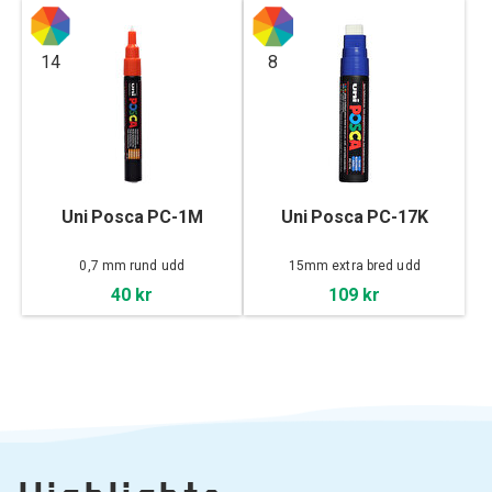
14
8
Uni Posca PC-1M
Uni Posca PC-17K
0,7 mm rund udd
15mm extra bred udd
40 kr
109 kr