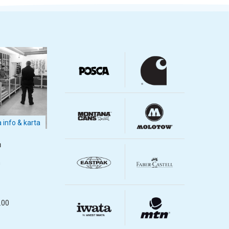
a info & karta
m
m
.00