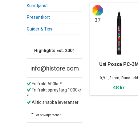
Kundtjänst
Presentkort
37
Guider & Tips
Highlights Est. 2001
Uni Posca PC-3
info@hlstore.com
0,9-1,3 mm, Rund ud
Fri frakt 500kr *
48 kr
Fri frakt sprayfärg 1000kr
*
Alltid snabba leveranser
*
För privatpersoner