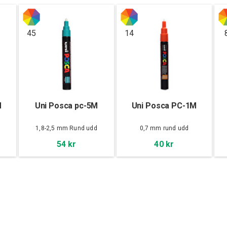
45
14
M
Uni Posca pc-5M
Uni Posca PC-1M
d
1,8-2,5 mm Rund udd
0,7 mm rund udd
54 kr
40 kr