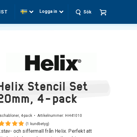
Logga in
NST
Sök
Helix Stencil Set
20mm, 4-pack
schabloner, 4-pack • Artikelnummer:
H-H41010
(1 kundbetyg)
stav- och siffermall från Helix. Perfekt att