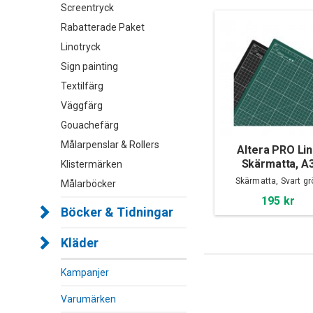
Screentryck
Rabatterade Paket
Linotryck
Sign painting
Textilfärg
Väggfärg
Gouachefärg
Målarpenslar & Rollers
Altera PRO Li
Skärmatta, A
Klistermärken
Skärmatta, Svart gr
Målarböcker
195 kr
Böcker & Tidningar
Kläder
Kampanjer
Varumärken