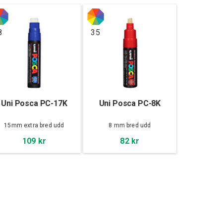
8
35
Uni Posca PC-17K
Uni Posca PC-8K
15mm extra bred udd
8 mm bred udd
109 kr
82 kr