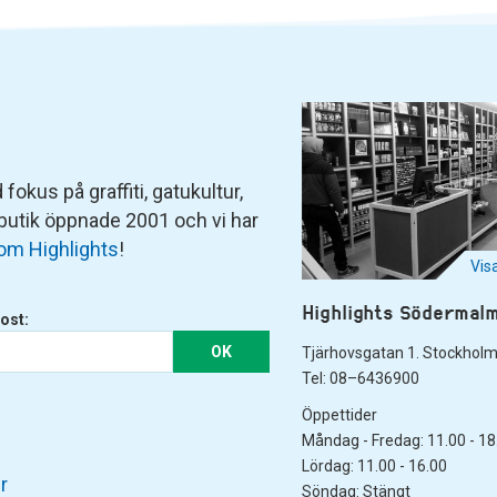
fokus på graffiti, gatukultur,
 butik öppnade 2001 och vi har
om Highlights
!
Vis
Highlights Södermal
ost:
OK
Tjärhovsgatan 1. Stockhol
Tel: 08–6436900
Öppettider
Måndag - Fredag: 11.00 - 18
Lördag: 11.00 - 16.00
r
Söndag: Stängt