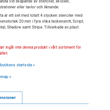
ända vid skapande av stenciler, skisser,
ustrationer eller tavlor och liknande.
ta är ett set med totalt 4 stycken stenciler med
kenstorlek 20 mm i fyra olika teckensnitt; Script,
ital, Shadow samt Stripe. Tillverkade av plast.
ärr ingår inte denna produkt i vårt sortiment för
fället.
l butikens startsida »
emap »
ensioner