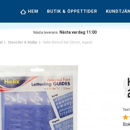
HEM
BUTIK & ÖPPETTIDER
KUNDTJÄ
Nästa vardag 11:00
Nästa leverans:
al
Stenciler & Mallar
Helix Stencil Set 20mm, 4-pack
Text
Bok