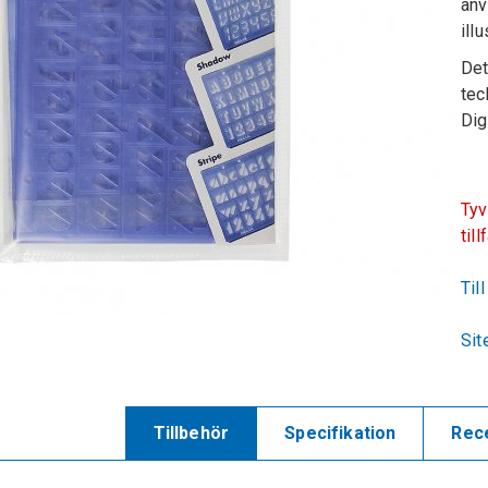
anv
ill
Det
tec
Dig
Tyv
till
Til
Sit
Tillbehör
Specifikation
Rec