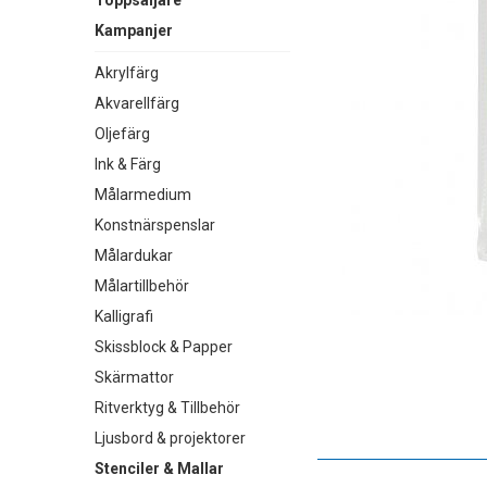
Toppsäljare
Kampanjer
Akrylfärg
Akvarellfärg
Oljefärg
Ink & Färg
Målarmedium
Konstnärspenslar
Målardukar
Målartillbehör
Kalligrafi
Skissblock & Papper
Skärmattor
Ritverktyg & Tillbehör
Ljusbord & projektorer
Stenciler & Mallar