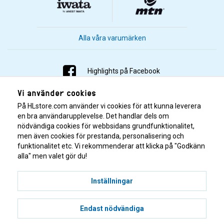
Alla våra varumärken
Highlights på Facebook
Vi använder cookies
Highlights på Instagram
På HLstore.com använder vi cookies för att kunna leverera
Highlights på Youtube
en bra användarupplevelse. Det handlar dels om
nödvändiga cookies för webbsidans grundfunktionalitet,
men även cookies för prestanda, personalisering och
Highlights på Tiktok
funktionalitet etc. Vi rekommenderar att klicka på "Godkänn
alla" men valet gör du!
Inställningar
Endast nödvändiga
© 2001–2026 Highlights/KR Distribution AB.