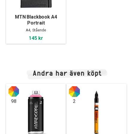
MTN Blackbook A4
Portrait
A4, Stående
145 kr
Andra har även köpt
98
2