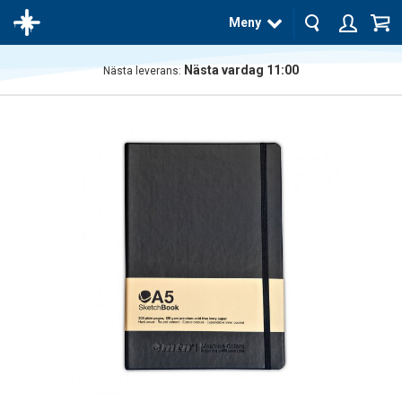
Meny
Nästa vardag 11:00
Nästa leverans:
Produkten
har blivit
tillagd i
varukorgen