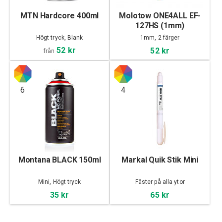
MTN Hardcore 400ml
Molotow ONE4ALL EF-
127HS (1mm)
Högt tryck, Blank
1mm, 2 färger
52 kr
52 kr
från
6
4
Montana BLACK 150ml
Markal Quik Stik Mini
Mini, Högt tryck
Fäster på alla ytor
35 kr
65 kr