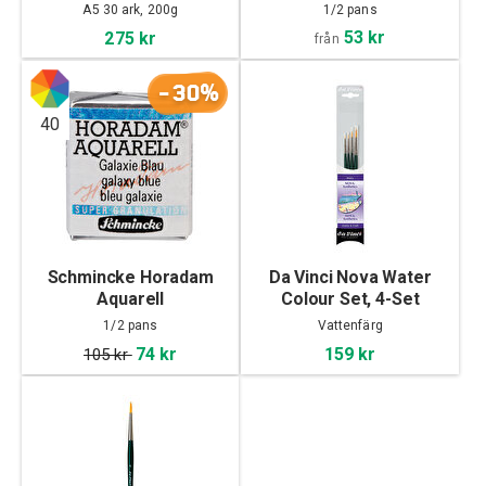
Watercolour Book A5
pans
A5 30 ark, 200g
1/2 pans
Liggande
53 kr
275 kr
från
-30%
40
Schmincke Horadam
Da Vinci Nova Water
Aquarell
Colour Set, 4-Set
Supergranulating 1/2
1/2 pans
Vattenfärg
pans
74 kr
159 kr
105 kr