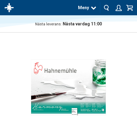
Meny
Nästa vardag 11:00
Nästa leverans:
Produkten
har blivit
tillagd i
varukorgen