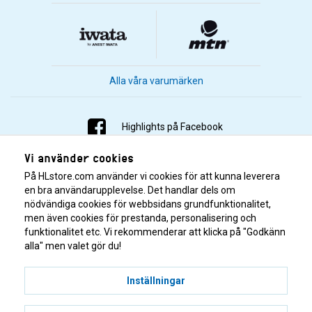
Alla våra varumärken
Highlights på Facebook
Vi använder cookies
Highlights på Instagram
På HLstore.com använder vi cookies för att kunna leverera
Highlights på Youtube
en bra användarupplevelse. Det handlar dels om
nödvändiga cookies för webbsidans grundfunktionalitet,
men även cookies för prestanda, personalisering och
Highlights på Tiktok
funktionalitet etc. Vi rekommenderar att klicka på "Godkänn
alla" men valet gör du!
Inställningar