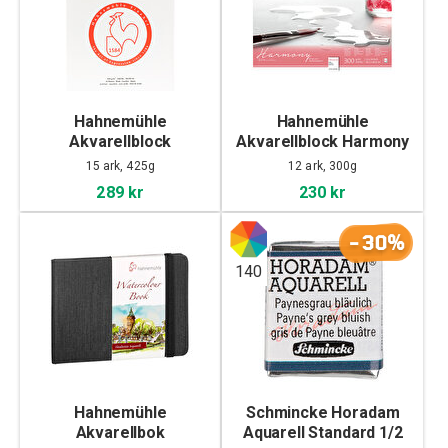
Hahnemühle
Hahnemühle
Akvarellblock
Akvarellblock Harmony
Anniversary Cold
Cold Pressed 30x40cm
15 ark, 425g
12 ark, 300g
Pressed 30x40cm
289 kr
230 kr
-30%
140
Hahnemühle
Schmincke Horadam
Akvarellbok
Aquarell Standard 1/2