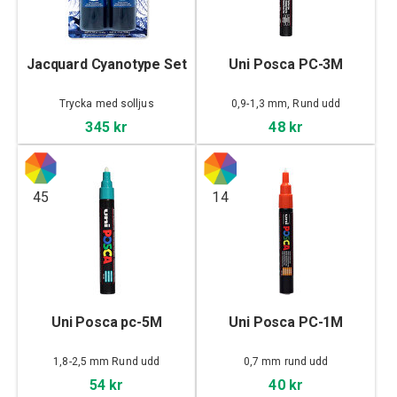
Jacquard Cyanotype Set
Uni Posca PC-3M
Trycka med solljus
0,9-1,3 mm, Rund udd
345 kr
48 kr
45
14
Uni Posca pc-5M
Uni Posca PC-1M
1,8-2,5 mm Rund udd
0,7 mm rund udd
54 kr
40 kr