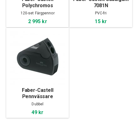
Polychromos
7081N
Färgpennor 120-set
120-set Färgpennor
PVC-fri
2 995 kr
15 kr
Faber-Castell
Pennvässare
Dubbel
49 kr