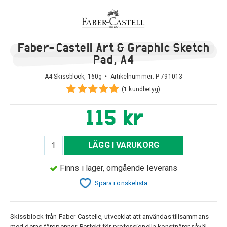
Faber-Castell Art & Graphic Sketch
Pad, A4
A4 Skissblock, 160g • Artikelnummer:
P-791013
(1 kundbetyg)
115 kr
LÄGG I VARUKORG
Finns i lager, omgående leverans
Spara i önskelista
Skissblock från Faber-Castelle, utvecklat att användas tillsammans
med deras färgpennor. Perfekt för professionella konstnärer såväl