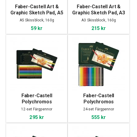
Faber-Castell Art &
Faber-Castell Art &
Graphic Sketch Pad, A5
Graphic Sketch Pad, A3
A5 Skissblock, 160g
A3 Skissblock, 160g
59 kr
215 kr
Faber-Castell
Faber-Castell
Polychromos
Polychromos
Färgpennor 12-set
Färgpennor 24-set
12-set Färgpennor
24-set Färgpennor
295 kr
555 kr