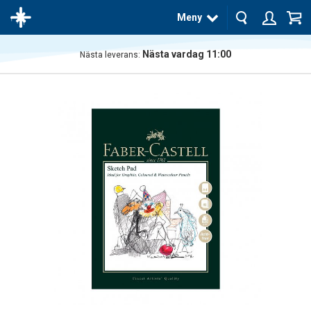
Meny
Nästa vardag 11:00
Nästa leverans:
Produkten
har blivit
tillagd i
varukorgen