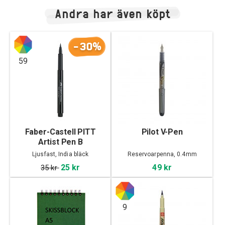
Andra har även köpt
-30%
59
Faber-Castell PITT
Pilot V-Pen
Artist Pen B
Ljusfast, India bläck
Reservoarpenna, 0.4mm
25 kr
49 kr
35 kr
9