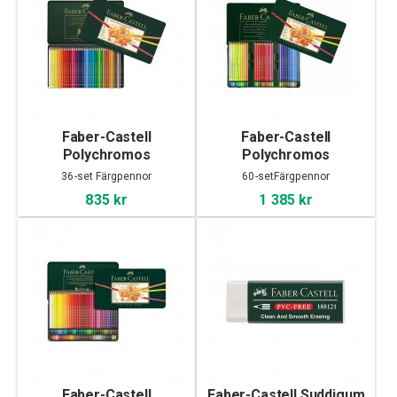
Faber-Castell
Faber-Castell
Polychromos
Polychromos
Färgpennor 36-set
Färgpennor 60-set
36-set Färgpennor
60-setFärgpennor
835 kr
1 385 kr
Faber-Castell
Faber-Castell Suddigum