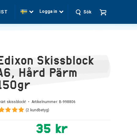
Logga in
NST
Sök
Edixon Skissblock
A6, Hård Pärm
150gr
värt skissblock! • Artikelnummer:
B-998806
(2 kundbetyg)
35 kr