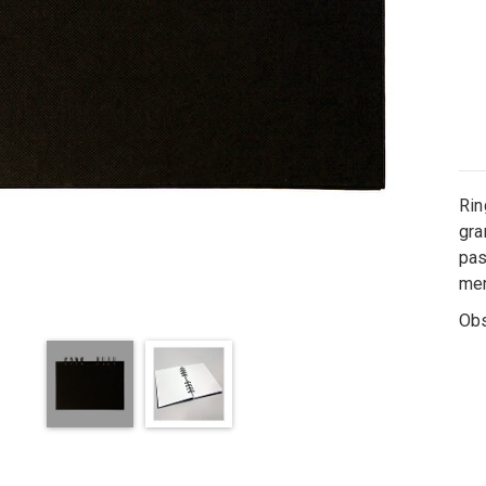
Rin
gra
pas
me
Obs