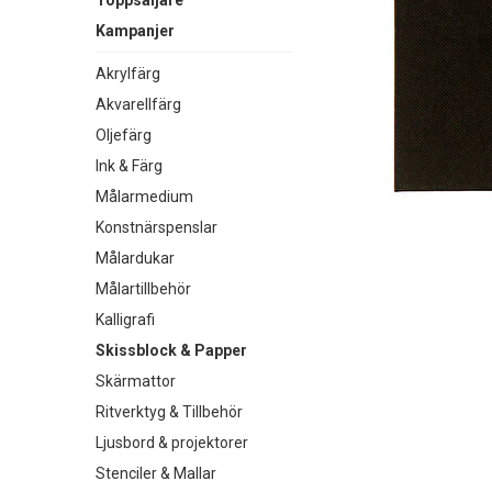
Toppsäljare
Kampanjer
Akrylfärg
Akvarellfärg
Oljefärg
Ink & Färg
Målarmedium
Konstnärspenslar
Målardukar
Målartillbehör
Kalligrafi
Skissblock & Papper
Skärmattor
Ritverktyg & Tillbehör
Ljusbord & projektorer
Stenciler & Mallar