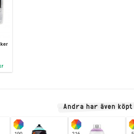
ker
kr
Andra har även köpt
190
216
5