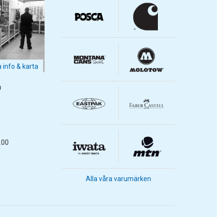
a info & karta
m
m
.00
Alla våra varumärken