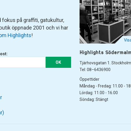
fokus på graffiti, gatukultur,
 butik öppnade 2001 och vi har
om Highlights
!
Vis
Highlights Södermal
ost:
OK
Tjärhovsgatan 1. Stockhol
Tel: 08–6436900
Öppettider
Måndag - Fredag: 11.00 - 18
Lördag: 11.00 - 16.00
r
Söndag: Stängt
r)