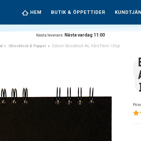
HEM
BUTIK & ÖPPETTIDER
KUNDTJÄ
Nästa vardag 11:00
Nästa leverans:
al
Skissblock & Papper
Edixon Skissblock A6, Hård Pärm 150gr
Pris