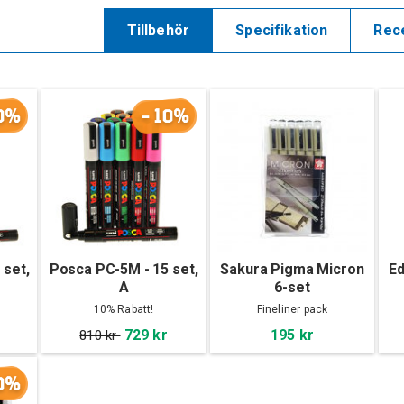
Tillbehör
Specifikation
Rec
0%
-10%
 set,
Posca PC-5M - 15 set,
Sakura Pigma Micron
Ed
A
6-set
10% Rabatt!
Fineliner pack
729 kr
195 kr
810 kr
0%