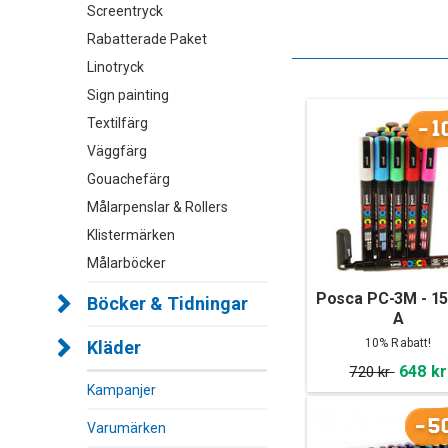
Screentryck
Rabatterade Paket
Linotryck
Sign painting
Textilfärg
-1
Väggfärg
Gouachefärg
Målarpenslar & Rollers
Klistermärken
Målarböcker
Posca PC-3M - 15
Böcker & Tidningar
A
10% Rabatt!
Kläder
648 kr
720 kr
Kampanjer
-5
Varumärken