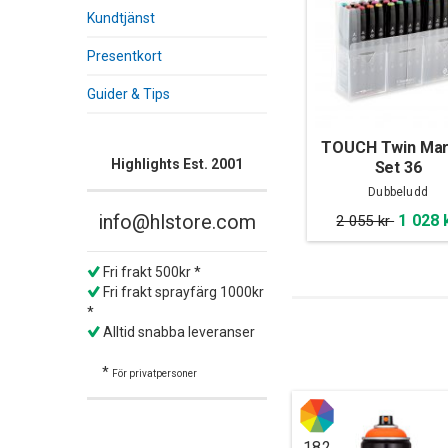
Kundtjänst
Presentkort
Guider & Tips
TOUCH Twin Mar
Highlights Est. 2001
Set 36
Dubbeludd
info@hlstore.com
1 028 
2 055 kr
Fri frakt 500kr *
Fri frakt sprayfärg 1000kr
*
Alltid snabba leveranser
*
För privatpersoner
182