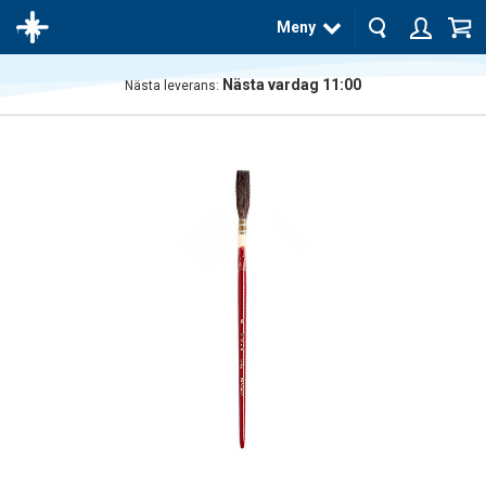
Meny
Nästa vardag 11:00
Nästa leverans:
Produkten
har blivit
tillagd i
varukorgen