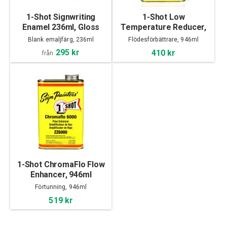
1-Shot Signwriting
1-Shot Low
Enamel 236ml, Gloss
Temperature Reducer,
946ml
Blank emaljfärg, 236ml
Flödesförbättrare, 946ml
295 kr
410 kr
från
1-Shot ChromaFlo Flow
Enhancer, 946ml
Förtunning, 946ml
519 kr