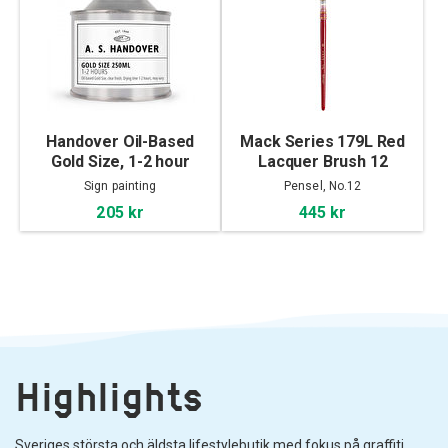
Handover Oil-Based
Mack Series 179L Red
Gold Size, 1-2 hour
Lacquer Brush 12
Sign painting
Pensel, No.12
205 kr
445 kr
Highlights
Sveriges största och äldsta lifestylebutik med fokus på graffiti,