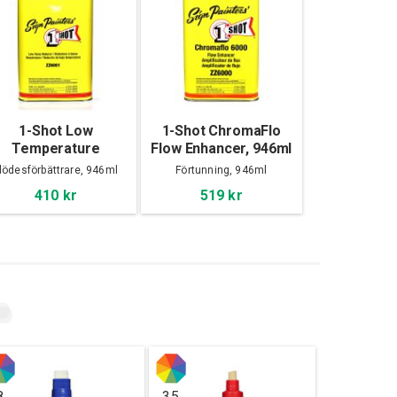
1-Shot Low
1-Shot ChromaFlo
Temperature
Flow Enhancer, 946ml
Reducer, 946ml
lödesförbättrare, 946ml
Förtunning, 946ml
410 kr
519 kr
8
35