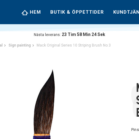
HEM
BUTIK & ÖPPETTIDER
KUNDTJÄ
23
Tim
58
Min
23
Sek
Nästa leverans:
al
Sign painting
Mack Original Series 10 Striping Brush No.3
Pins