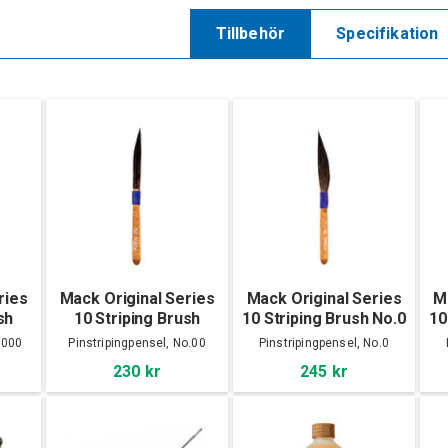
Tillbehör
Specifikation
ries
Mack Original Series
Mack Original Series
M
sh
10 Striping Brush
10 Striping Brush No.0
10
No.00
.000
Pinstripingpensel, No.00
Pinstripingpensel, No.0
230 kr
245 kr