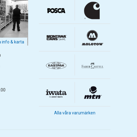
a info & karta
m
m
.00
Alla våra varumärken