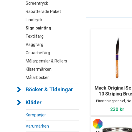
Screentryck
Rabatterade Paket
Linotryck
Sign painting
Textilfärg
Väggfärg
Gouachefärg
Målarpenslar & Rollers
Klistermärken
Målarböcker
Mack Original Se
Böcker & Tidningar
10 Striping Bru
No.000
Pinstripingpensel, No
Kläder
230 kr
Kampanjer
Varumärken