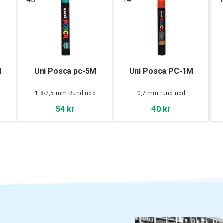
M
Uni Posca pc-5M
Uni Posca PC-1M
d
1,8-2,5 mm Rund udd
0,7 mm rund udd
54 kr
40 kr