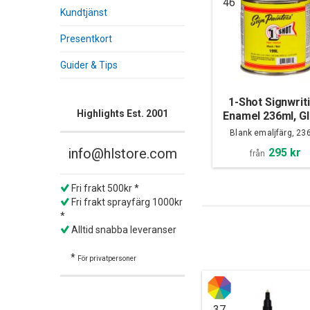
46
Kundtjänst
Presentkort
Guider & Tips
1-Shot Signwrit
Highlights Est. 2001
Enamel 236ml, G
Blank emaljfärg, 23
info@hlstore.com
295 kr
från
Fri frakt 500kr *
Fri frakt sprayfärg 1000kr
*
Alltid snabba leveranser
*
För privatpersoner
37