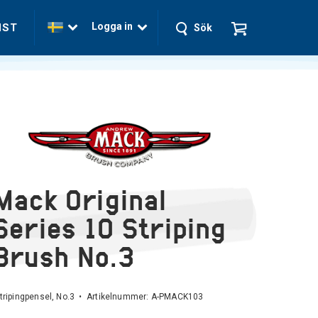
Logga in
NST
Sök
Mack Original
Series 10 Striping
Brush No.3
tripingpensel, No.3 • Artikelnummer:
A-PMACK103