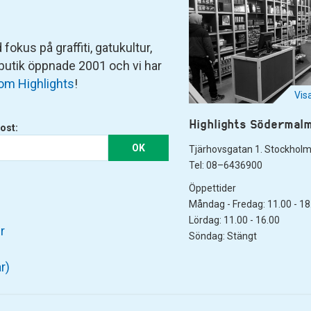
fokus på graffiti, gatukultur,
 butik öppnade 2001 och vi har
om Highlights
!
Vis
Highlights Södermal
ost:
OK
Tjärhovsgatan 1. Stockhol
Tel: 08–6436900
Öppettider
Måndag - Fredag: 11.00 - 18
Lördag: 11.00 - 16.00
r
Söndag: Stängt
r)