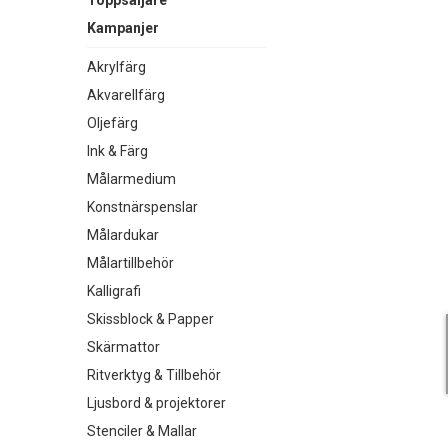
Toppsäljare
Kampanjer
Akrylfärg
Akvarellfärg
Oljefärg
Ink & Färg
Målarmedium
Konstnärspenslar
Målardukar
Målartillbehör
Kalligrafi
Skissblock & Papper
Skärmattor
Ritverktyg & Tillbehör
Ljusbord & projektorer
Stenciler & Mallar