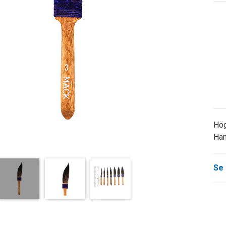
Hög
Han
Se 