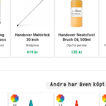
ing
Handover Mahlstick
Handover Neatsfoot
loss
30 inch
Brush Oil, 500ml
6ml
Stödpinne
Olja för penslar
F
419 kr
135 kr
Andra har även köpt
45
14