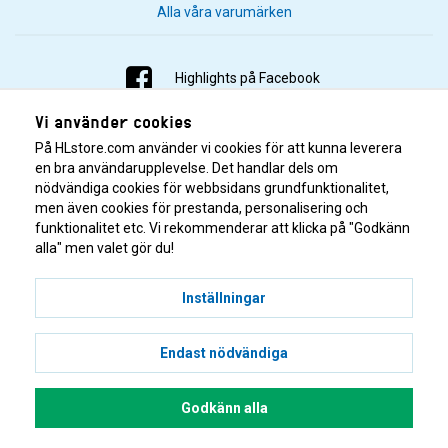
Alla våra varumärken
Highlights på Facebook
Vi använder cookies
Highlights på Instagram
På HLstore.com använder vi cookies för att kunna leverera
Highlights på Youtube
en bra användarupplevelse. Det handlar dels om
nödvändiga cookies för webbsidans grundfunktionalitet,
men även cookies för prestanda, personalisering och
Highlights på Tiktok
funktionalitet etc. Vi rekommenderar att klicka på "Godkänn
alla" men valet gör du!
Inställningar
Endast nödvändiga
© 2001–2026 Highlights/KR Distribution AB.
Godkänn alla