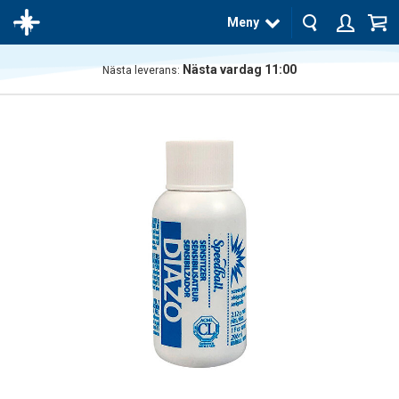
Meny
Nästa vardag 11:00
Nästa leverans:
Produkten
har blivit
tillagd i
varukorgen