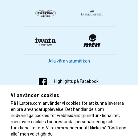
Alla våra varumärken
Highlights på Facebook
Vi använder cookies
Highlights på Instagram
På HLstore.com använder vi cookies för att kunna leverera
Highlights på Youtube
en bra användarupplevelse. Det handlar dels om
nödvändiga cookies för webbsidans grundfunktionalitet,
men även cookies för prestanda, personalisering och
Highlights på Tiktok
funktionalitet etc. Vi rekommenderar att klicka på "Godkänn
alla" men valet gör du!