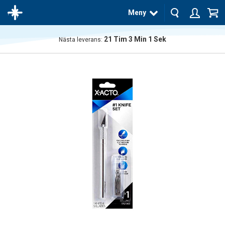
Meny
21
Tim
3
Min
0
Sek
Nästa leverans:
Produkten
har blivit
tillagd i
varukorgen