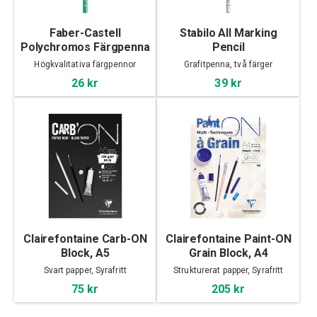
Faber-Castell
Stabilo All Marking
Polychromos Färgpenna
Pencil
Högkvalitativa färgpennor
Grafitpenna, två färger
26 kr
39 kr
Clairefontaine Carb-ON
Clairefontaine Paint-ON
Block, A5
Grain Block, A4
Svart papper, Syrafritt
Strukturerat papper, Syrafritt
75 kr
205 kr