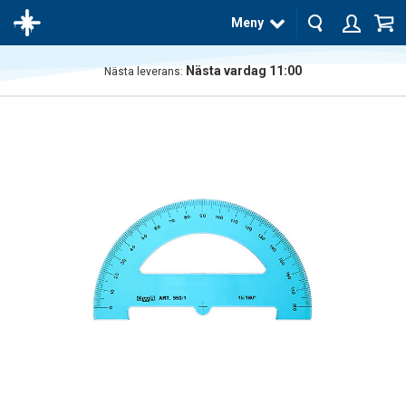
Meny
Nästa vardag 11:00
Nästa leverans:
Produkten
har blivit
tillagd i
varukorgen