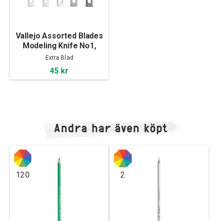
Vallejo Assorted Blades
Modeling Knife No1,
5pcs
Extra Blad
45 kr
Andra har även köpt
120
2