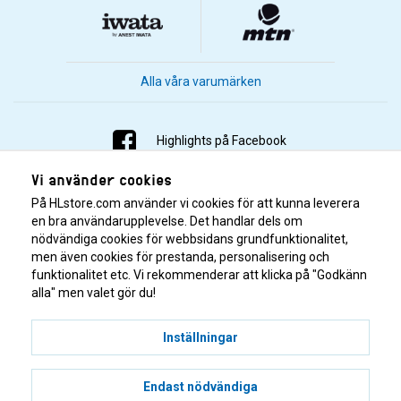
Alla våra varumärken
Highlights på Facebook
Vi använder cookies
Highlights på Instagram
På HLstore.com använder vi cookies för att kunna leverera
Highlights på Youtube
en bra användarupplevelse. Det handlar dels om
nödvändiga cookies för webbsidans grundfunktionalitet,
men även cookies för prestanda, personalisering och
Highlights på Tiktok
funktionalitet etc. Vi rekommenderar att klicka på "Godkänn
alla" men valet gör du!
Inställningar
Endast nödvändiga
© 2001–2026 Highlights/KR Distribution AB.