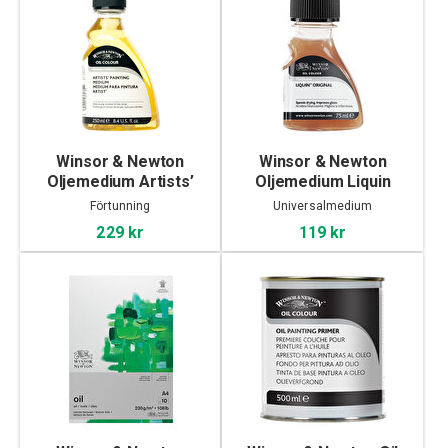
Winsor & Newton
Winsor & Newton
Oljemedium Artists’
Oljemedium Liquin
Painting Medium 250ml
Original 75ml
Förtunning
Universalmedium
229 kr
119 kr