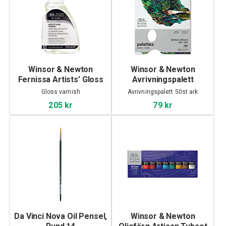
Winsor & Newton
Winsor & Newton
Fernissa Artists’ Gloss
Avrivningspalett
Varnish 250ml
31x23cm
Gloss varnish
Avrivningspalett 50st ark
205 kr
79 kr
Da Vinci Nova Oil Pensel,
Winsor & Newton