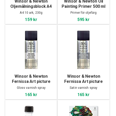
Winsor & Newton
Winsor & Newton Oil
Oljemålningsblock A4
Painting Primer 500 ml
A4 10 ark, 230g
Primer för oljefärg
159 kr
595 kr
Winsor & Newton
Winsor & Newton
Fernissa Art picture
Fernissa Art picture
gloss varnish 400ml
satin varnish 400ml
Gloss varnish spray
Satin varnish spray
165 kr
165 kr