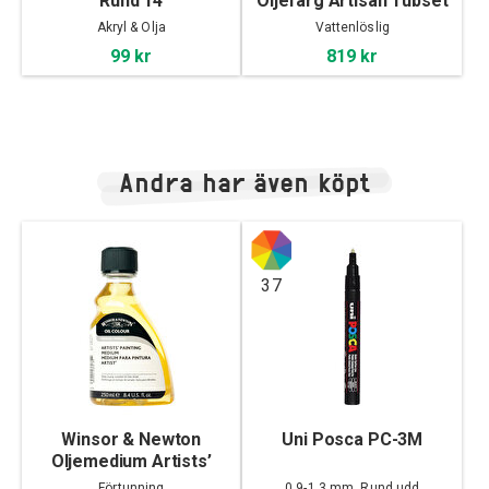
Rund 14
Oljefärg Artisan Tubset
10x37ml
Akryl & Olja
Vattenlöslig
99 kr
819 kr
Andra har även köpt
37
Winsor & Newton
Uni Posca PC-3M
Oljemedium Artists’
Painting Medium 250ml
Förtunning
0,9-1,3 mm, Rund udd