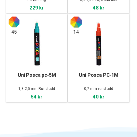
229 kr
48 kr
45
14
Uni Posca pc-5M
Uni Posca PC-1M
1,8-2,5 mm Rund udd
0,7 mm rund udd
54 kr
40 kr