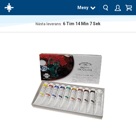
Meny
6
Tim
14
Min
6
Sek
Nästa leverans:
Produkten
har blivit
tillagd i
varukorgen