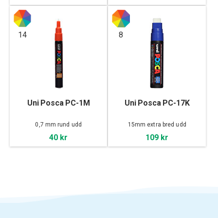
14
8
Uni Posca PC-1M
Uni Posca PC-17K
0,7 mm rund udd
15mm extra bred udd
40 kr
109 kr