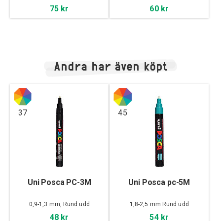
75 kr
60 kr
Andra har även köpt
37
45
Uni Posca PC-3M
Uni Posca pc-5M
0,9-1,3 mm, Rund udd
1,8-2,5 mm Rund udd
48 kr
54 kr