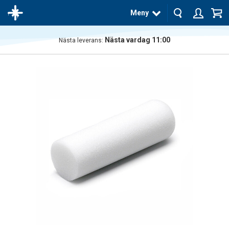
Meny
Nästa vardag 11:00
Nästa leverans:
Produkten
har blivit
tillagd i
varukorgen