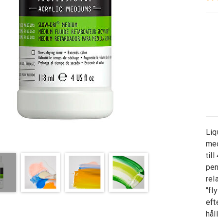
Liq
med
til
pen
rel
"fly
eft
hål