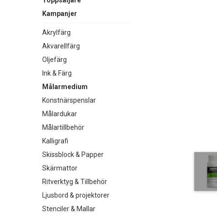
Toppsäljare
Kampanjer
Akrylfärg
Akvarellfärg
Oljefärg
Ink & Färg
Målarmedium
Konstnärspenslar
Målardukar
Målartillbehör
Kalligrafi
Skissblock & Papper
Skärmattor
Ritverktyg & Tillbehör
Ljusbord & projektorer
Stenciler & Mallar