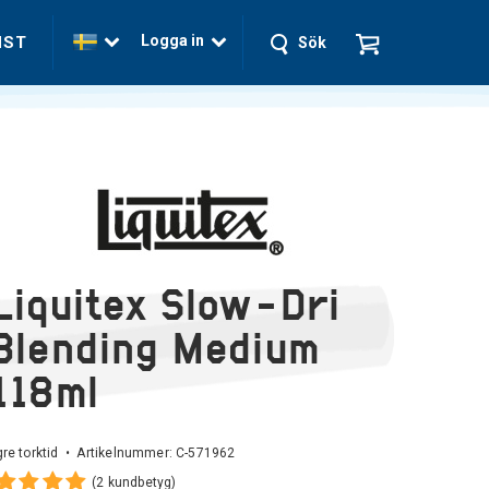
Logga in
NST
Sök
Liquitex Slow-Dri
Blending Medium
118ml
re torktid • Artikelnummer:
C-571962
(2 kundbetyg)