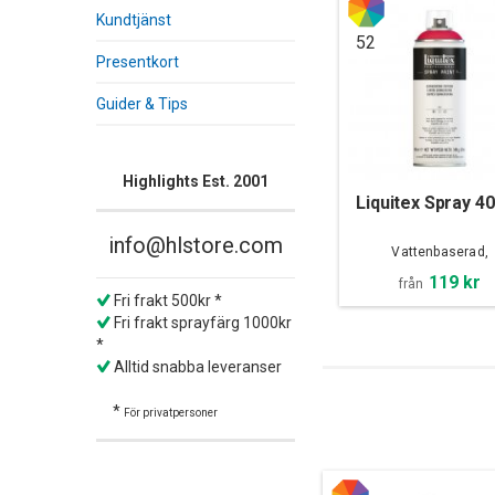
Kundtjänst
52
Presentkort
Guider & Tips
Highlights Est. 2001
Liquitex Spray 4
info@hlstore.com
Vattenbaserad,
Konstanpassad
119 kr
från
Fri frakt 500kr *
Fri frakt sprayfärg 1000kr
*
Alltid snabba leveranser
*
För privatpersoner