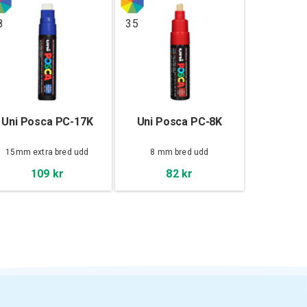
8
35
Uni Posca PC-17K
Uni Posca PC-8K
15mm extra bred udd
8 mm bred udd
109 kr
82 kr