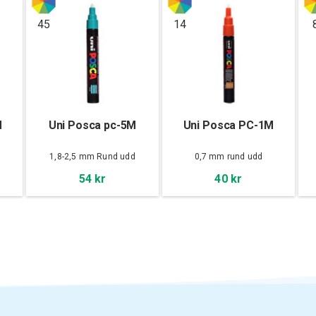
45
14
M
Uni Posca pc-5M
Uni Posca PC-1M
d
1,8-2,5 mm Rund udd
0,7 mm rund udd
54 kr
40 kr