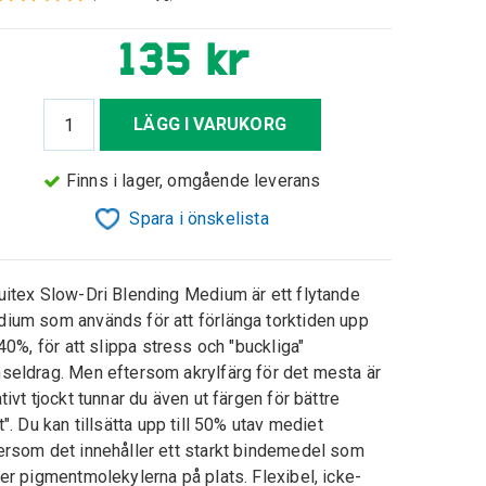
135 kr
LÄGG I VARUKORG
Finns i lager, omgående leverans
Spara i önskelista
uitex Slow-Dri Blending Medium är ett flytande
ium som används för att förlänga torktiden upp
l 40%, för att slippa stress och "buckliga"
seldrag. Men eftersom a
krylfärg för det mesta är
ativt tjockt tunnar du även ut färgen för bättre
t".
Du kan tillsätta upp till 50% utav mediet
ersom det innehåller ett starkt bindemedel som
ler pigmentmolekylerna på plats. Flexibel, icke-