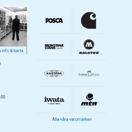
a info & karta
m
m
.00
Alla våra varumärken