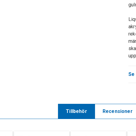
gul
Liq
akr
rek
män
ska
upp
Se 
Tillbehör
Recensioner