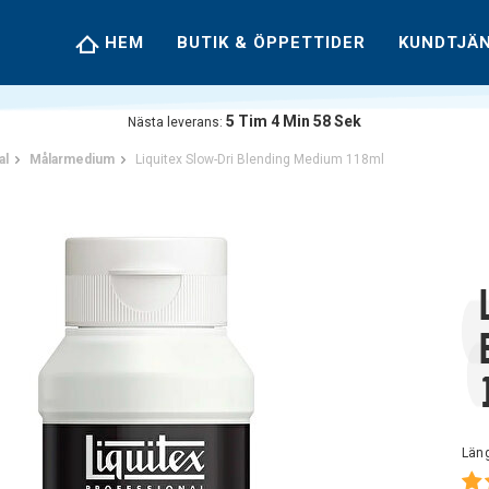
HEM
BUTIK & ÖPPETTIDER
KUNDTJÄ
5
Tim
4
Min
58
Sek
Nästa leverans:
al
Målarmedium
Liquitex Slow-Dri Blending Medium 118ml
Läng