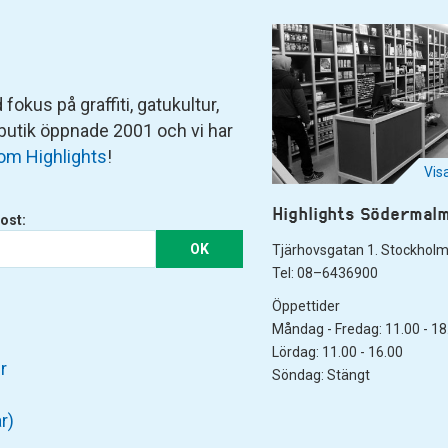
fokus på graffiti, gatukultur,
 butik öppnade 2001 och vi har
om Highlights
!
Vis
Highlights Södermal
ost:
OK
Tjärhovsgatan 1. Stockhol
Tel: 08–6436900
Öppettider
Måndag - Fredag: 11.00 - 18
Lördag: 11.00 - 16.00
r
Söndag: Stängt
r)