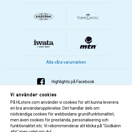
Alla våra varumärken
Highlights på Facebook
Vi använder cookies
Highlights på Instagram
På HLstore.com använder vi cookies för att kunna leverera
Highlights på Youtube
en bra användarupplevelse. Det handlar dels om
nödvändiga cookies för webbsidans grundfunktionalitet,
men även cookies för prestanda, personalisering och
Highlights på Tiktok
funktionalitet etc. Vi rekommenderar att klicka på "Godkänn
alla" men valet gör du!