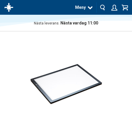
Meny
Nästa vardag 11:00
Nästa leverans:
Produkten
har blivit
tillagd i
varukorgen