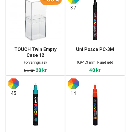
37
TOUCH Twin Empty
Uni Posca PC-3M
Case 12
Förvaringsask
0,9-1,3 mm, Rund udd
28 kr
48 kr
55 kr
45
14