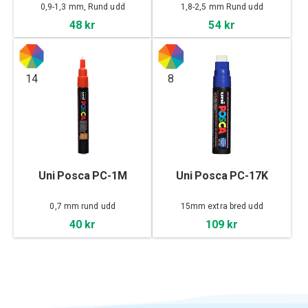
0,9-1,3 mm, Rund udd
1,8-2,5 mm Rund udd
48 kr
54 kr
14
8
Uni Posca PC-1M
Uni Posca PC-17K
0,7 mm rund udd
15mm extra bred udd
40 kr
109 kr