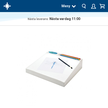
Meny
Nästa vardag 11:00
Nästa leverans:
Produkten
har blivit
tillagd i
varukorgen