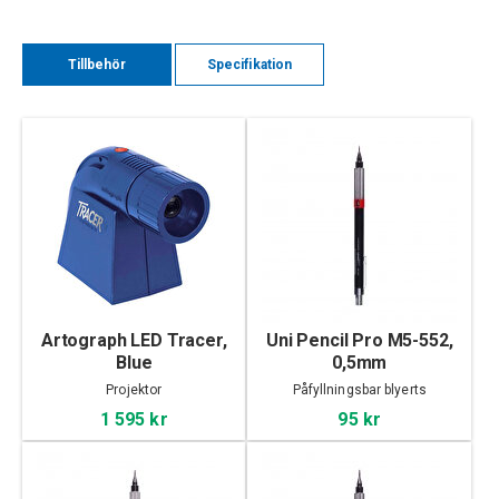
Tillbehör
Specifikation
Artograph LED Tracer,
Uni Pencil Pro M5-552,
Blue
0,5mm
Projektor
Påfyllningsbar blyerts
1 595 kr
95 kr