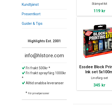
Carving Kit
Stämpel-kit
Kundtjänst
119 kr
Presentkort
Guider & Tips
Highlights Est. 2001
info@hlstore.com
Essdee Block Pri
Fri frakt 500kr *
Ink set 5x100m
Fri frakt sprayfärg 1000kr
Primary Colou
*
Linofärg-set
Alltid snabba leveranser
345 kr
*
För privatpersoner