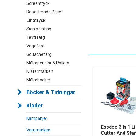
Screentryck
Rabatterade Paket
Linotryck
Sign painting
Textilfärg
Väggfärg
Gouachefärg
Målarpenslar & Rollers
Klistermärken
Målarböcker
Böcker & Tidningar
Kläder
Kampanjer
Essdee 3 In 1 L
Varumärken
Cutter And Sta