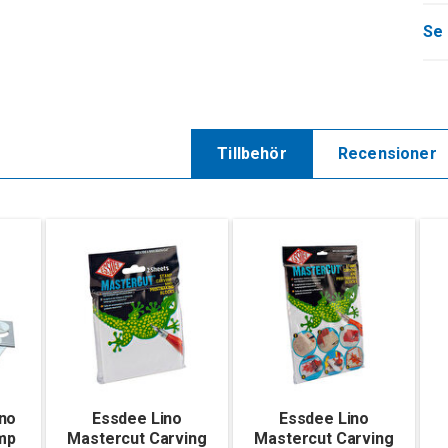
Se 
Tillbehör
Recensioner
ino
Essdee Lino
Essdee Lino
mp
Mastercut Carving
Mastercut Carving