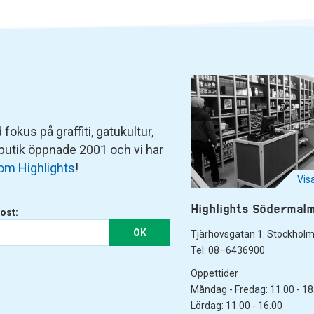
fokus på graffiti, gatukultur,
 butik öppnade 2001 och vi har
om Highlights
!
Vis
Highlights Södermal
ost:
OK
Tjärhovsgatan 1. Stockhol
Tel: 08–6436900
Öppettider
Måndag - Fredag: 11.00 - 18
Lördag: 11.00 - 16.00