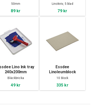
50mm
Linokniv, 5 blad
89 kr
79 kr
ssdee Lino Ink tray
Essdee
240x200mm
Linoleumblock
203x152x3,2mm 10-
Bläckbricka
10 block
Pack
49 kr
335 kr