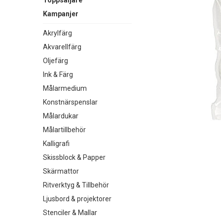
Toppsäljare
Kampanjer
Akrylfärg
Akvarellfärg
Oljefärg
Ink & Färg
Målarmedium
Konstnärspenslar
Målardukar
Målartillbehör
Kalligrafi
Skissblock & Papper
Skärmattor
Ritverktyg & Tillbehör
Ljusbord & projektorer
Stenciler & Mallar