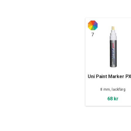
7
Uni Paint Marker P
8 mm, lackfärg
68 kr