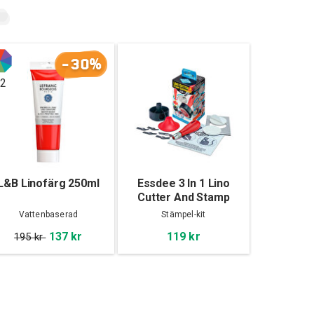
-30%
2
L&B Linofärg 250ml
Essdee 3 In 1 Lino
Cutter And Stamp
Carving Kit
Vattenbaserad
Stämpel-kit
137 kr
119 kr
195 kr