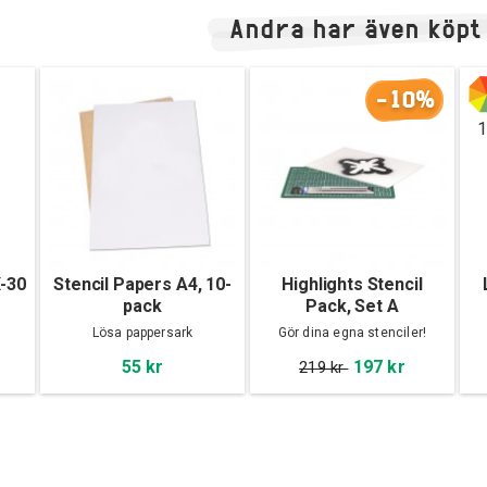
Andra har även köpt
-10%
1
X-30
Stencil Papers A4, 10-
Highlights Stencil
pack
Pack, Set A
Lösa pappersark
Gör dina egna stenciler!
55 kr
197 kr
219 kr