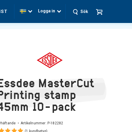
Logga in
NST
Sök
Essdee MasterCut
Printing stamp
45mm 10-pack
vhäftande • Artikelnummer:
P-182282
(1 kundbetyg)