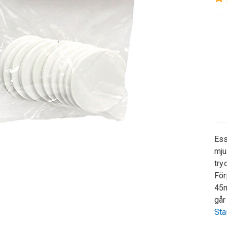
Ess
mju
try
För
45m
går
Sta