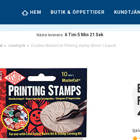
HEM
BUTIK & ÖPPETTIDER
KUNDTJÄ
6
Tim
5
Min
20
Sek
Nästa leverans:
al
Linotryck
Essdee MasterCut Printing stamp 45mm 10-pack
Själ