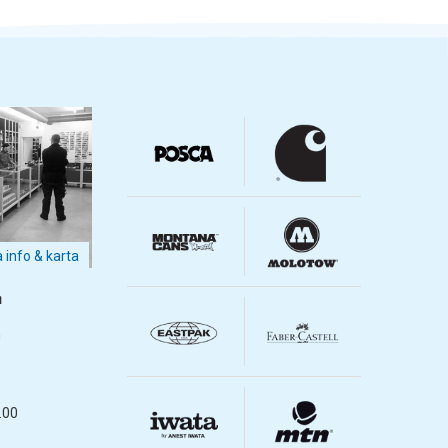
a info & karta
m
m
.00