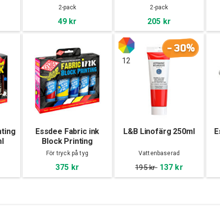
Block 100x100x4mm
Block 300x200x4mm
2-pack
2-pack
2-pack
2-pack
49 kr
205 kr
-30%
12
nting
Essdee Fabric ink
L&B Linofärg 250ml
E
l
Block Printing
rs
5x100ml
För tryck på tyg
Vattenbaserad
375 kr
137 kr
195 kr