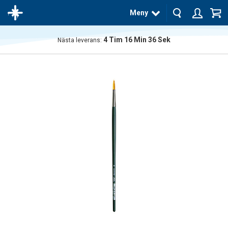
Meny
4
Tim
16
Min
36
Sek
Nästa leverans:
Produkten
har blivit
tillagd i
varukorgen