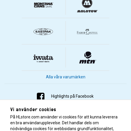
Alla våra varumärken
Highlights på Facebook
Vi använder cookies
Highlights på Instagram
På HLstore.com använder vi cookies för att kunna leverera
Highlights på Youtube
en bra användarupplevelse. Det handlar dels om
nödvändiga cookies för webbsidans grundfunktionalitet,