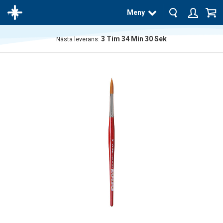
Meny
3
Tim
34
Min
30
Sek
Nästa leverans:
Produkten
har blivit
tillagd i
varukorgen