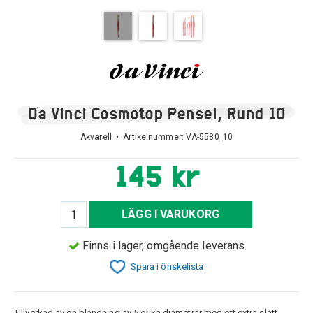
Da Vinci Cosmotop Pensel, Rund 10
Akvarell • Artikelnummer:
VA-5580_10
145 kr
LÄGG I VARUKORG
Finns i lager, omgående leverans
Spara i önskelista
Tillverkad av en blandning av 5 olika diametrar med ett extra slätt