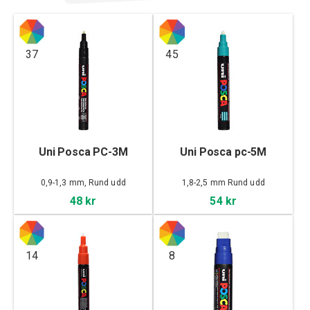
37
45
Uni Posca PC-3M
Uni Posca pc-5M
0,9-1,3 mm, Rund udd
1,8-2,5 mm Rund udd
48 kr
54 kr
14
8