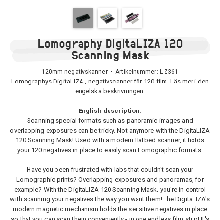
Lomography DigitaLIZA 120
Scanning Mask
120mm negativskanner • Artikelnummer:
L-Z361
Lomographys DigitaLIZA , negativscanner för 120-film. Läs mer i den
engelska beskrivningen.
English description:
Scanning special formats such as panoramic images and
overlapping exposures can be tricky. Not anymore with the DigitaLIZA
120 Scanning Mask! Used with a modern flatbed scanner, it holds
your 120 negatives in place to easily scan Lomographic formats.
Have you been frustrated with labs that couldn't scan your
Lomographic prints? Overlapping exposures and panoramas, for
example? With the DigitaLIZA 120 Scanning Mask, you're in control
with scanning your negatives the way you want them! The DigitaLIZA's
modern magnetic mechanism holds the sensitive negatives in place
so that you can scan them conveniently - in one endless film strip! It's