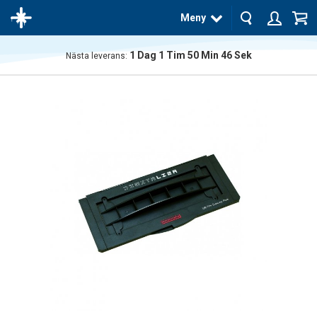
Meny
1
Dag
1
Tim
50
Min
45
Sek
Nästa leverans:
Produkten
har blivit
tillagd i
varukorgen