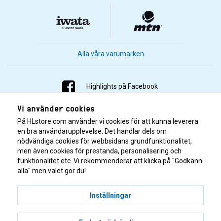
Alla våra varumärken
Highlights på Facebook
Vi använder cookies
Highlights på Instagram
På HLstore.com använder vi cookies för att kunna leverera
Highlights på Youtube
en bra användarupplevelse. Det handlar dels om
nödvändiga cookies för webbsidans grundfunktionalitet,
men även cookies för prestanda, personalisering och
Highlights på Tiktok
funktionalitet etc. Vi rekommenderar att klicka på "Godkänn
alla" men valet gör du!
Inställningar