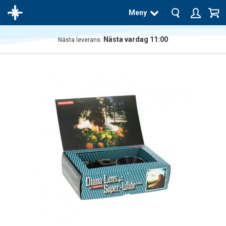
Meny
Nästa vardag 11:00
Nästa leverans:
Produkten
har blivit
tillagd i
varukorgen