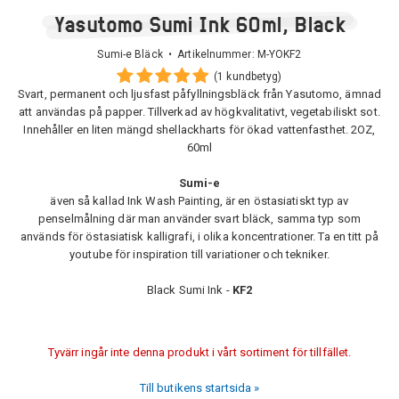
Yasutomo Sumi Ink 60ml, Black
Sumi-e Bläck • Artikelnummer:
M-YOKF2
(1 kundbetyg)
Svart, permanent och ljusfast påfyllningsbläck från Yasutomo, ämnad
att användas på papper. Tillverkad av högkvalitativt, vegetabiliskt sot.
Innehåller en liten mängd shellackharts för ökad vattenfasthet. 2OZ,
60ml
Sumi-e
även så kallad Ink Wash Painting, är en östasiatiskt typ av
penselmålning där man använder svart bläck, samma typ som
används för östasiatisk kalligrafi, i olika koncentrationer. Ta en titt på
youtube för inspiration till variationer och tekniker.
Black Sumi Ink -
KF2
Tyvärr ingår inte denna produkt i vårt sortiment för tillfället.
Till butikens startsida »