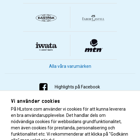
Alla våra varumärken
Highlights på Facebook
Vi använder cookies
Highlights på Instagram
På HLstore.com använder vi cookies för att kunna leverera
Highlights på Youtube
en bra användarupplevelse. Det handlar dels om
nödvändiga cookies för webbsidans grundfunktionalitet,
men även cookies för prestanda, personalisering och
Highlights på Tiktok
funktionalitet etc. Vi rekommenderar att klicka på "Godkänn