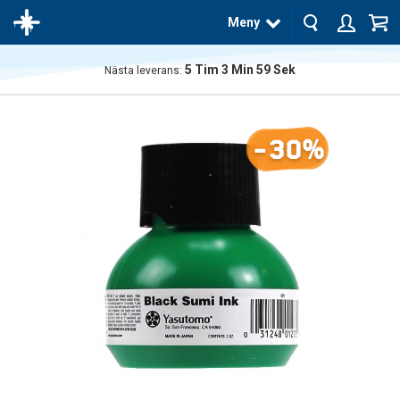
Meny
5
Tim
3
Min
58
Sek
Nästa leverans:
Produkten
har blivit
tillagd i
-30%
varukorgen