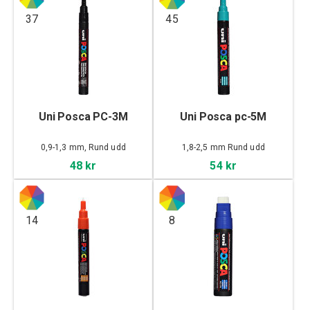
37
45
Uni Posca PC-3M
Uni Posca pc-5M
0,9-1,3 mm, Rund udd
1,8-2,5 mm Rund udd
48 kr
54 kr
14
8