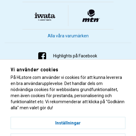
Alla våra varumärken
Highlights på Facebook
Vi använder cookies
Highlights på Instagram
På HLstore.com använder vi cookies för att kunna leverera
Highlights på Youtube
en bra användarupplevelse. Det handlar dels om
nödvändiga cookies för webbsidans grundfunktionalitet,
men även cookies för prestanda, personalisering och
Highlights på Tiktok
funktionalitet etc. Vi rekommenderar att klicka på "Godkänn
alla" men valet gör du!
Inställningar