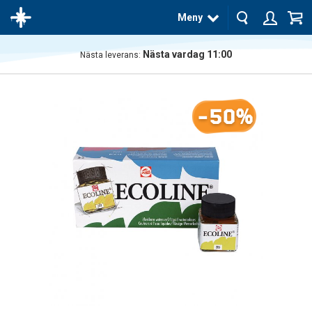
Meny
Nästa vardag 11:00
Nästa leverans:
Produkten
har blivit
tillagd i
-50%
varukorgen