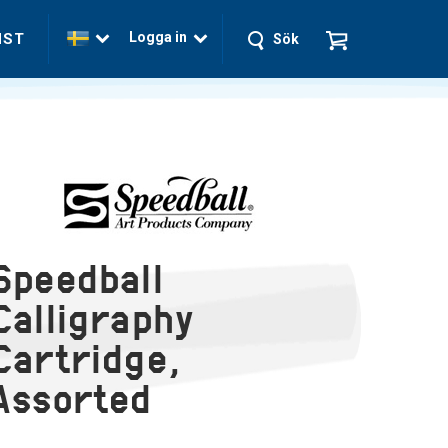
Logga in
NST
Sök
Speedball
Calligraphy
Cartridge,
Assorted