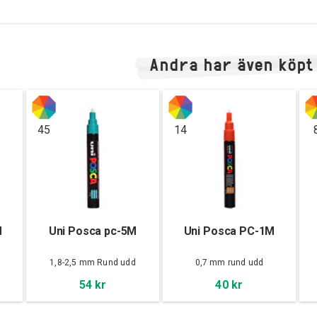
Andra har även köpt
45
14
M
Uni Posca pc-5M
Uni Posca PC-1M
d
1,8-2,5 mm Rund udd
0,7 mm rund udd
54 kr
40 kr