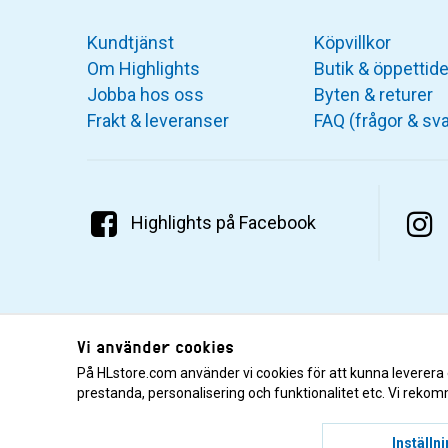
Kundtjänst
Köpvillkor
Om Highlights
Butik & öppettide
Jobba hos oss
Byten & returer
Frakt & leveranser
FAQ (frågor & sva
Highlights på Facebook
Vi använder cookies
På HLstore.com använder vi cookies för att kunna leverera
prestanda, personalisering och funktionalitet etc. Vi rekom
© 2001–2026 Highlights/KR Distribution AB.
Inställn