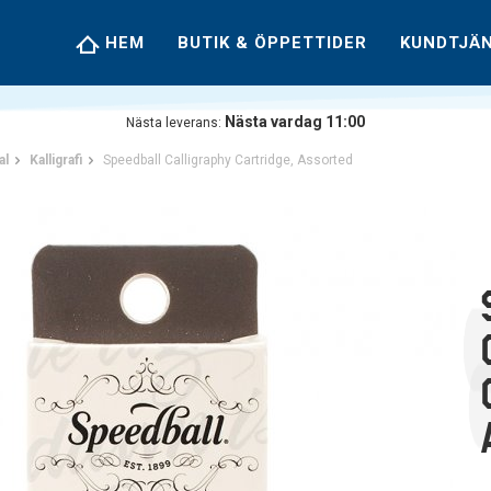
HEM
BUTIK & ÖPPETTIDER
KUNDTJÄ
Nästa vardag 11:00
Nästa leverans:
al
Kalligrafi
Speedball Calligraphy Cartridge, Assorted