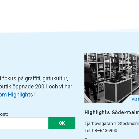
fokus på graffiti, gatukultur,
 butik öppnade 2001 och vi har
om Highlights
!
Vis
Highlights Södermal
ost:
OK
Tjärhovsgatan 1. Stockhol
Tel: 08–6436900