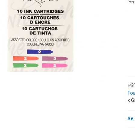
Patr
Påf
Fou
x G
Se 