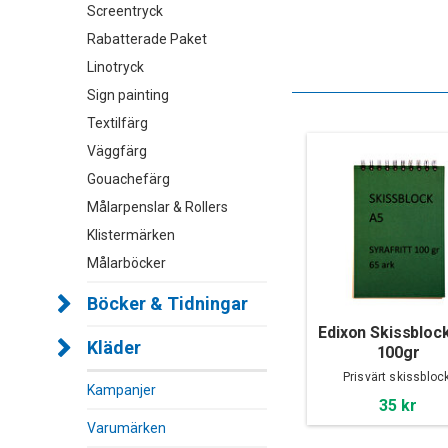
Screentryck
Rabatterade Paket
Linotryck
Sign painting
Textilfärg
Väggfärg
Gouachefärg
Målarpenslar & Rollers
Klistermärken
Målarböcker
Böcker & Tidningar
Edixon Skissblock
Kläder
100gr
Prisvärt skissblock
Kampanjer
35 kr
Varumärken