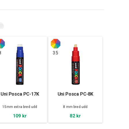
8
35
Uni Posca PC-17K
Uni Posca PC-8K
15mm extra bred udd
8 mm bred udd
109 kr
82 kr