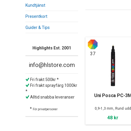
Kundtjänst
Presentkort
Guider & Tips
Highlights Est. 2001
37
info@hlstore.com
Fri frakt 500kr *
Fri frakt sprayfärg 1000kr
*
Uni Posca PC-3
Alltid snabba leveranser
0,9-1,3 mm, Rund ud
*
För privatpersoner
48 kr