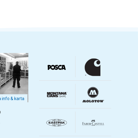
a info & karta
m
m