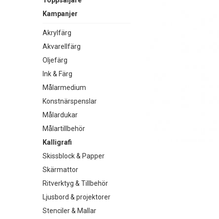
Toppsäljare
Kampanjer
Akrylfärg
Akvarellfärg
Oljefärg
Ink & Färg
Målarmedium
Konstnärspenslar
Målardukar
Målartillbehör
Kalligrafi
Skissblock & Papper
Skärmattor
Ritverktyg & Tillbehör
Ljusbord & projektorer
Stenciler & Mallar