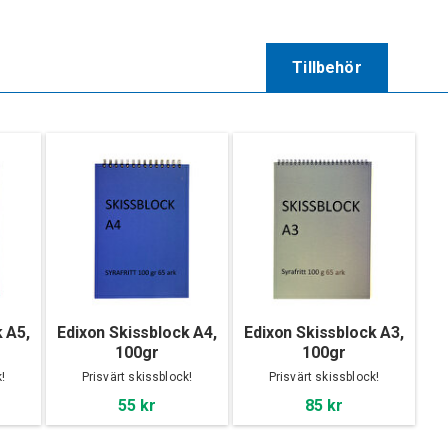
Tillbehör
 A5,
Edixon Skissblock A4,
Edixon Skissblock A3,
100gr
100gr
!
Prisvärt skissblock!
Prisvärt skissblock!
55 kr
85 kr