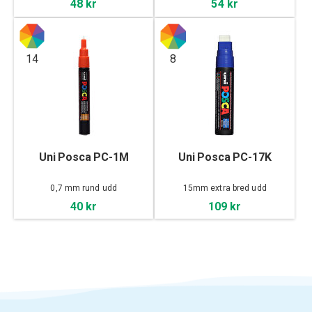
48 kr
54 kr
14
8
Uni Posca PC-1M
Uni Posca PC-17K
0,7 mm rund udd
15mm extra bred udd
40 kr
109 kr