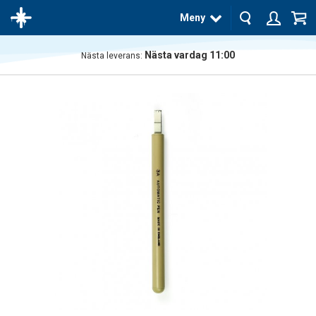
Meny
Nästa vardag 11:00
Nästa leverans:
Produkten
har blivit
tillagd i
varukorgen