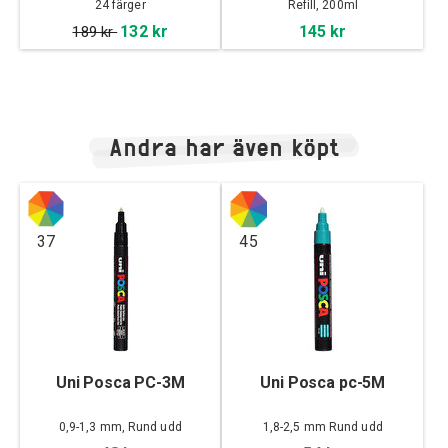
24 färger
Refill, 200ml
132 kr
145 kr
189 kr
Andra har även köpt
37
45
Uni Posca PC-3M
Uni Posca pc-5M
0,9-1,3 mm, Rund udd
1,8-2,5 mm Rund udd