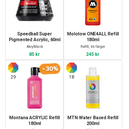
Speedball Super
Molotow ONE4ALL Refill
Pigmented Acrylic, 60ml
180ml
Akrylbläck
Refill, 66 färger
85 kr
245 kr
-30%
29
18
Montana ACRYLIC Refill
MTN Water Based Refill
180ml
200ml