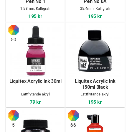
Pen No 1
Pen No 6A
1.58mm, Kalligrafi
25.4mm, Kalligrafi
195 kr
195 kr
50
Liquitex Acrylic Ink 30ml
Liquitex Acrylic Ink
150ml Black
Lättflytande akryl
Lättflytande akryl
79 kr
195 kr
5
66