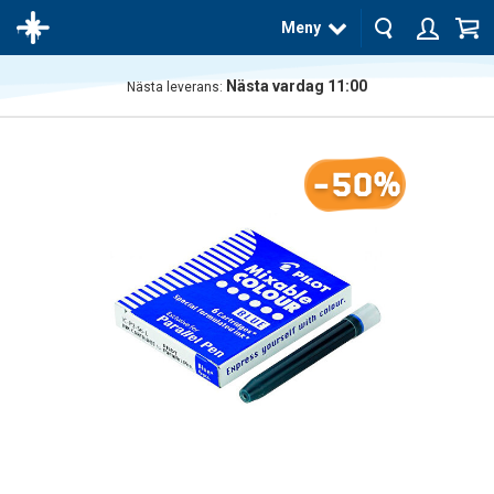
Meny
Nästa vardag 11:00
Nästa leverans:
Produkten
har blivit
tillagd i
-50%
varukorgen