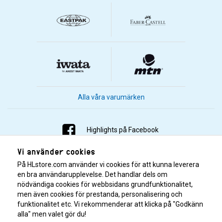
Alla våra varumärken
Highlights på Facebook
Vi använder cookies
Highlights på Instagram
På HLstore.com använder vi cookies för att kunna leverera
Highlights på Youtube
en bra användarupplevelse. Det handlar dels om
nödvändiga cookies för webbsidans grundfunktionalitet,
men även cookies för prestanda, personalisering och
Highlights på Tiktok
funktionalitet etc. Vi rekommenderar att klicka på "Godkänn
alla" men valet gör du!