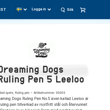
Logga in
NST
Sök
Dreaming Dogs
Ruling Pen 5 Leeloo
ad spets, Ruling pen • Artikelnummer:
DD005
aming Dogs Ruling Pen No.5 även kallad Leeloo är
ruling pen tillverkad av rostfritt stål och återvunnet