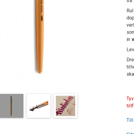
trä
Rul
dop
ver
som
in
Lev
Dre
til
ska
Tyv
till
Til