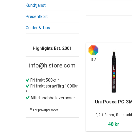
Kundtjänst
Presentkort
Guider & Tips
Highlights Est. 2001
37
info@hlstore.com
Fri frakt 500kr *
Fri frakt sprayfärg 1000kr
*
Alltid snabba leveranser
Uni Posca PC-3
*
För privatpersoner
0,9-1,3 mm, Rund ud
48 kr