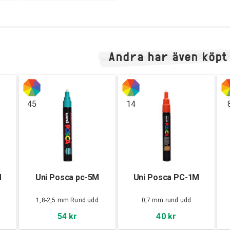
Andra har även köpt
45
14
M
Uni Posca pc-5M
Uni Posca PC-1M
d
1,8-2,5 mm Rund udd
0,7 mm rund udd
54 kr
40 kr