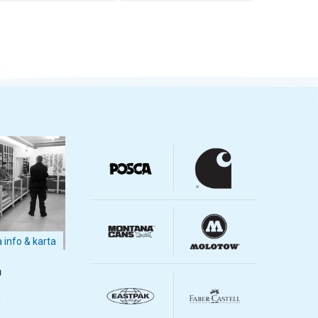
a info & karta
m
m