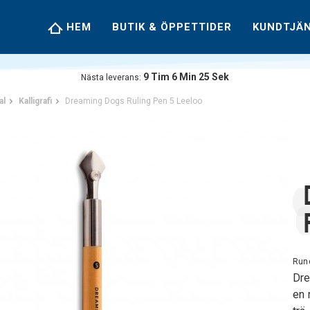
HEM
BUTIK & ÖPPETTIDER
KUNDTJÄ
9
Tim
6
Min
24
Sek
Nästa leverans:
al
Kalligrafi
Dreaming Dogs Ruling Pen 5 Leeloo
Rund
Dre
en 