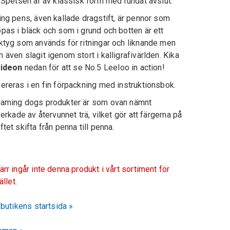
. Spetsen är av klassisk form med rundat avslut.
ing pens, även kallade dragstift, är pennor som
pas i bläck och som i grund och botten är ett
ktyg som används för ritningar och liknande men
 även slagit igenom stort i kalligrafivärlden. Kika
videon
nedan för att se No.5 Leeloo in action!
ereras i en fin förpackning med instruktionsbok.
aming dogs produkter är som ovan nämnt
lverkade av återvunnet trä, vilket gör att färgerna på
ftet skifta från penna till penna.
ärr ingår inte denna produkt i vårt sortiment för
fället.
l butikens startsida »