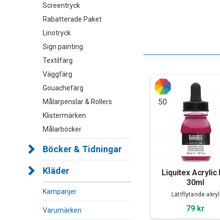
Screentryck
Rabatterade Paket
Linotryck
Sign painting
Textilfärg
Väggfärg
Gouachefärg
50
Målarpenslar & Rollers
Klistermärken
Målarböcker
Böcker & Tidningar
Kläder
Liquitex Acrylic 
30ml
Kampanjer
Lättflytande akryl
79 kr
Varumärken