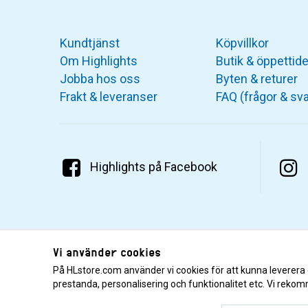
Kundtjänst
Köpvillkor
Om Highlights
Butik & öppettide
Jobba hos oss
Byten & returer
Frakt & leveranser
FAQ (frågor & sva
Highlights på Facebook
Vi använder cookies
På HLstore.com använder vi cookies för att kunna leverera
prestanda, personalisering och funktionalitet etc. Vi rekom
© 2001–2026 Highlights/KR Distribution AB.