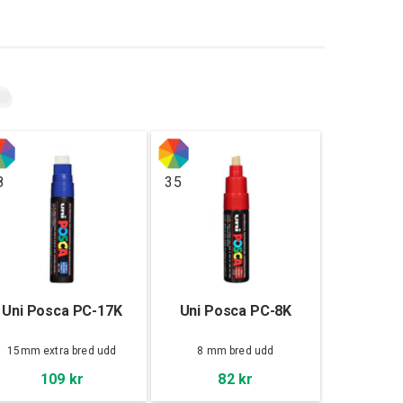
8
35
Uni Posca PC-17K
Uni Posca PC-8K
15mm extra bred udd
8 mm bred udd
109 kr
82 kr