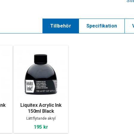
Sit
Tillbehör
Specifikation
Ink
Liquitex Acrylic Ink
150ml Black
Lättflytande akryl
195 kr