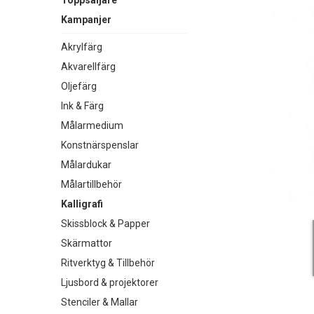
Toppsäljare
Kampanjer
Akrylfärg
Akvarellfärg
Oljefärg
Ink & Färg
Målarmedium
Konstnärspenslar
Målardukar
Målartillbehör
Kalligrafi
Skissblock & Papper
Skärmattor
Ritverktyg & Tillbehör
Ljusbord & projektorer
Stenciler & Mallar