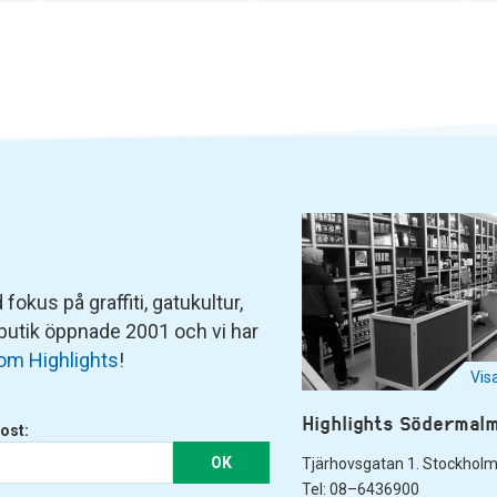
fokus på graffiti, gatukultur,
 butik öppnade 2001 och vi har
om Highlights
!
Vis
Highlights Södermal
ost:
OK
Tjärhovsgatan 1. Stockhol
Tel: 08–6436900