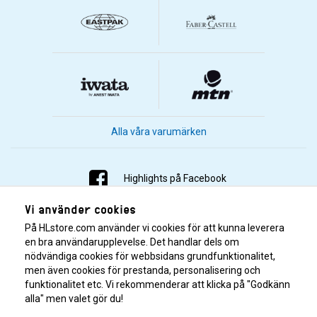
Alla våra varumärken
Highlights på Facebook
Vi använder cookies
Highlights på Instagram
På HLstore.com använder vi cookies för att kunna leverera
Highlights på Youtube
en bra användarupplevelse. Det handlar dels om
nödvändiga cookies för webbsidans grundfunktionalitet,
men även cookies för prestanda, personalisering och
Highlights på Tiktok
funktionalitet etc. Vi rekommenderar att klicka på "Godkänn
alla" men valet gör du!