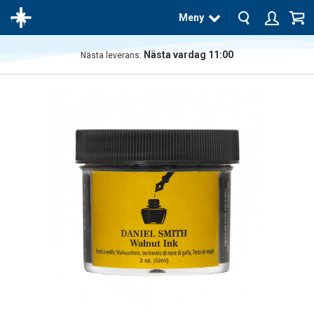
Meny
Nästa vardag 11:00
Nästa leverans:
Produkten
har blivit
tillagd i
varukorgen