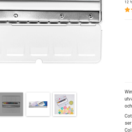
12 
Win
utv
och
Cot
ser
Col