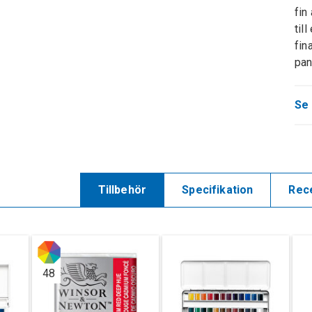
fin
til
fin
pan
Se 
Tillbehör
Specifikation
Rec
48