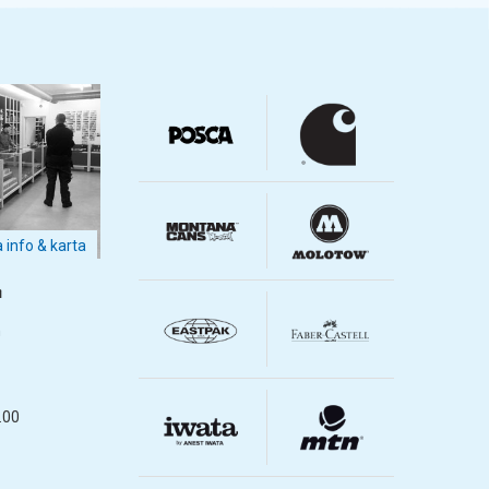
a info & karta
m
m
.00