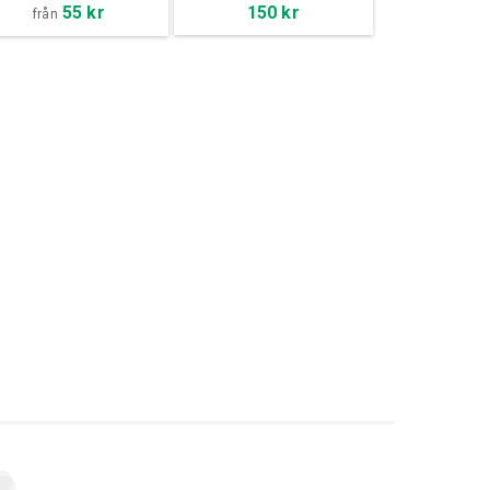
55 kr
150 kr
från