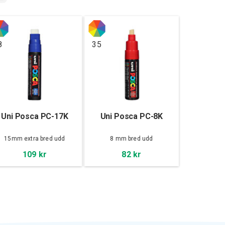
8
35
Uni Posca PC-17K
Uni Posca PC-8K
15mm extra bred udd
8 mm bred udd
109 kr
82 kr