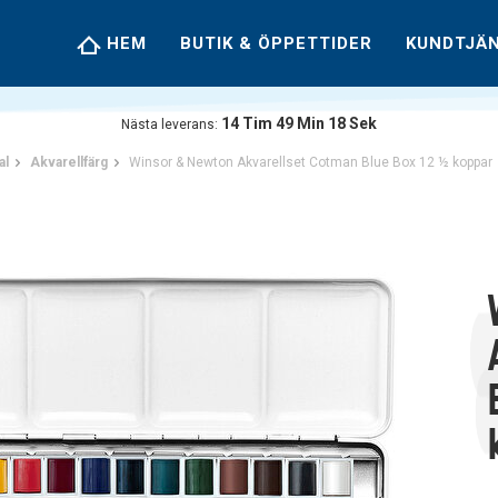
HEM
BUTIK & ÖPPETTIDER
KUNDTJÄ
14
Tim
49
Min
17
Sek
Nästa leverans:
al
Akvarellfärg
Winsor & Newton Akvarellset Cotman Blue Box 12 ½ koppar