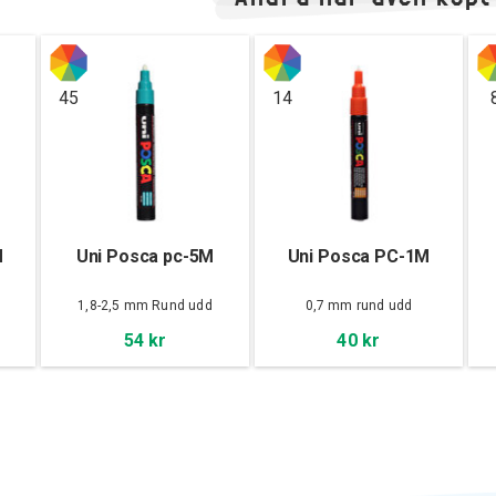
45
14
M
Uni Posca pc-5M
Uni Posca PC-1M
d
1,8-2,5 mm Rund udd
0,7 mm rund udd
54 kr
40 kr