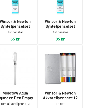
Winsor & Newton
Winsor & Newton
Syntetpenselset
Syntetpenselset
oundation Akvarell
Foundation Akvarell
3st penslar
4st penslar
No.10
No.14
65 kr
85 kr
Molotow Aqua
Winsor & Newton
queeze Pen Empty
Akvarellpennset 12
set
Tom akvarellpenna, 3
12-set
storlekar