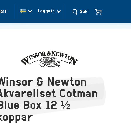
Logga in
NST
Sök
Winsor & Newton
Akvarellset Cotman
Blue Box 12 ½
koppar