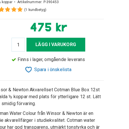
½ koppar • Artikelnummer:
P-390453
(1 kundbetyg)
475 kr
LÄGG I VARUKORG
Finns i lager, omgående leverans
Spara i önskelista
sor & Newton Akvarellset Cotman Blue Box 12st
alda ½ koppar med plats för ytterligare 12 st. Lätt
 smidig förvaring.
man Water Colour från Winsor & Newton är en
ie akvarellfärger i studiekvalitet. Cotman water
our har god transparens, utmärkt tonstyrka och är