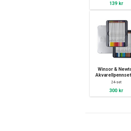
139 kr
Winsor & Newt
Akvarellpennset
set
24-set
300 kr