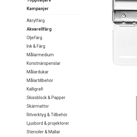
Toppsäljare
Kampanjer
Akrylfärg
Akvarellfärg
Oljefärg
Ink & Färg
Målarmedium
Konstnärspenslar
Målardukar
Målartillbehör
Kalligrafi
Skissblock & Papper
Skärmattor
Ritverktyg & Tillbehör
Ljusbord & projektorer
Stenciler & Mallar