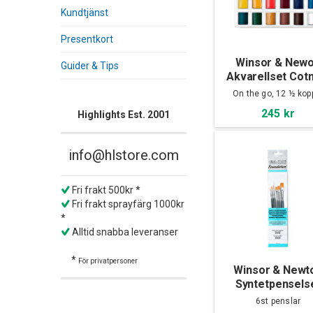
Kundtjänst
Presentkort
Winsor & New
Guider & Tips
Akvarellset Cot
sketchers pocket
On the go, 12 ½ kop
12 ½ koppar
245 kr
Highlights Est. 2001
info@hlstore.com
Fri frakt 500kr *
Fri frakt sprayfärg 1000kr
*
Alltid snabba leveranser
*
För privatpersoner
Winsor & Newt
Syntetpensels
Foundation Akva
6st penslar
No.15