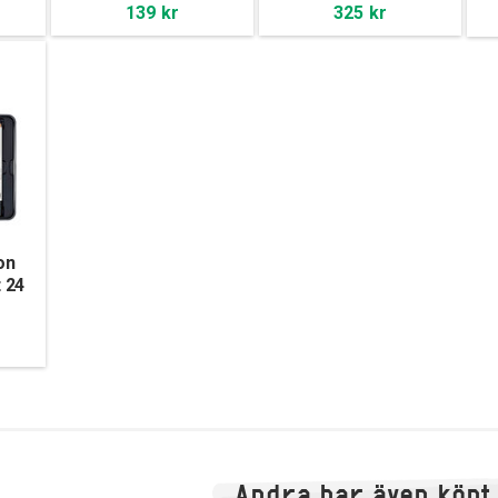
139 kr
325 kr
on
 24
Andra har även köpt