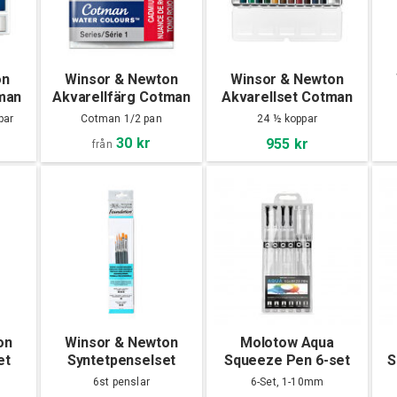
on
Winsor & Newton
Winsor & Newton
man
Akvarellfärg Cotman
Akvarellset Cotman
 box
1/2-kopp
sketchers metal box
F
par
Cotman 1/2 pan
24 ½ koppar
24 ½ koppar
30 kr
955 kr
från
on
Winsor & Newton
Molotow Aqua
et
Syntetpenselset
Squeeze Pen 6-set
S
rell
Foundation Akvarell
6st penslar
6-Set, 1-10mm
No.16