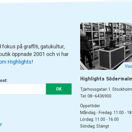
fokus på graffiti, gatukultur,
 butik öppnade 2001 och vi har
om Highlights
!
Vis
Highlights Södermal
ost:
OK
Tjärhovsgatan 1. Stockhol
Tel: 08–6436900
Öppettider
Måndag - Fredag: 11.00 - 18
Lördag: 11.00 - 16.00
r
Söndag: Stängt