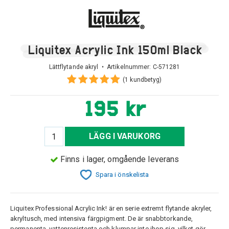
Liquitex Acrylic Ink 150ml Black
Lättflytande akryl • Artikelnummer:
C-571281
(1 kundbetyg)
195 kr
LÄGG I VARUKORG
Finns i lager, omgående leverans
Spara i önskelista
Liquitex Professional Acrylic Ink! är en serie extremt flytande akryler,
akryltusch, med intensiva färgpigment. De är snabbtorkande,
permanenta, vattenresistenta och klumpar inte ihop sig, vilket gör