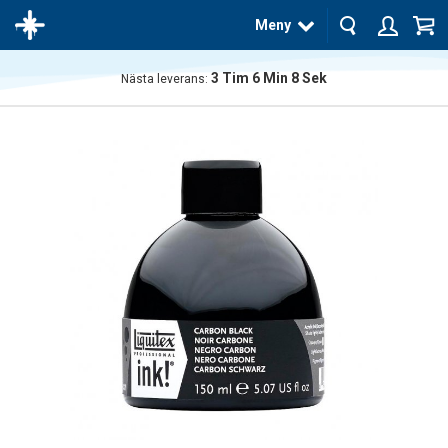
Meny
3
Tim
6
Min
8
Sek
Nästa leverans:
Produkten
har blivit
tillagd i
varukorgen