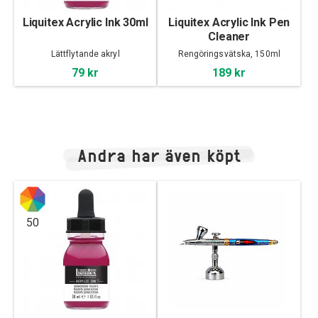
Liquitex Acrylic Ink 30ml
Liquitex Acrylic Ink Pen
Cleaner
Lättflytande akryl
Rengöringsvätska, 150ml
79 kr
189 kr
Andra har även köpt
50