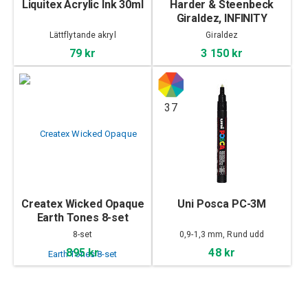
Liquitex Acrylic Ink 30ml
Harder & Steenbeck
Giraldez, INFINITY
CRplus MkII
Lättflytande akryl
Giraldez
79 kr
3 150 kr
37
Createx Wicked Opaque
Uni Posca PC-3M
Earth Tones 8-set
8-set
0,9-1,3 mm, Rund udd
895 kr
48 kr