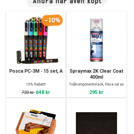
Andra har även köpt
-10%
Posca PC-3M - 15 set, A
Spraymax 2K Clear Coat
400ml
10% Rabatt!
Tvåkomponentslack, Flera val av
finish
648 kr
295 kr
720 kr