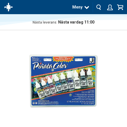
Meny
Nästa vardag 11:00
Nästa leverans:
Produkten
har blivit
tillagd i
varukorgen