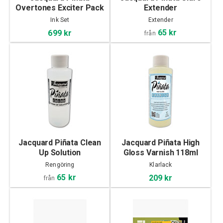
Overtones Exciter Pack
Extender
Ink Set
Extender
65 kr
699 kr
från
Jacquard Piñata Clean
Jacquard Piñata High
Up Solution
Gloss Varnish 118ml
Rengöring
Klarlack
65 kr
209 kr
från