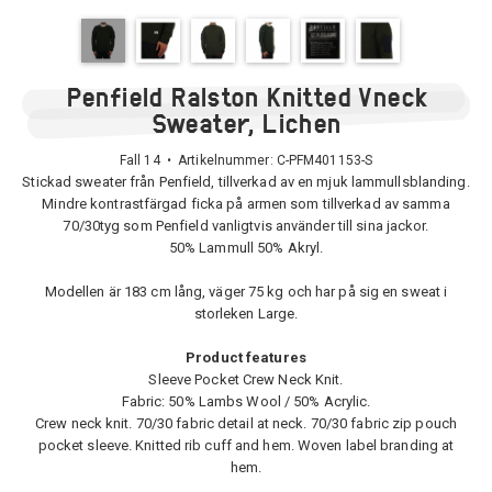
Penfield Ralston Knitted Vneck
Sweater, Lichen
Fall 14 • Artikelnummer:
C-PFM401153-S
Stickad sweater från Penfield, tillverkad av en mjuk lammullsblanding.
Mindre kontrastfärgad ficka på armen som tillverkad av samma
70/30tyg som Penfield vanligtvis använder till sina jackor.
50% Lammull 50% Akryl.
Modellen är 183 cm lång, väger 75 kg och har på sig en sweat i
storleken Large.
Product features
Sleeve Pocket Crew Neck Knit.
Fabric: 50% Lambs Wool / 50% Acrylic.
Crew neck knit. 70/30 fabric detail at neck. 70/30 fabric zip pouch
pocket sleeve. Knitted rib cuff and hem. Woven label branding at
hem.