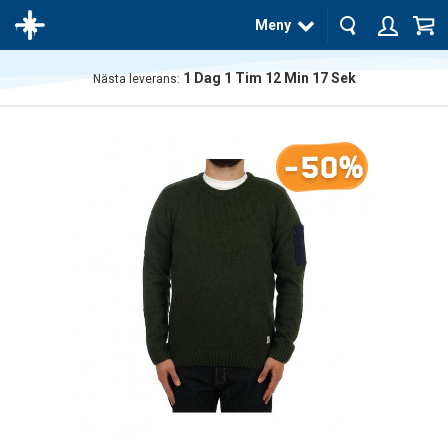
Meny
1
Dag
1
Tim
12
Min
17
Sek
Nästa leverans:
Produkten
har blivit
tillagd i
-50%
varukorgen