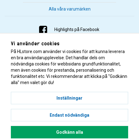
Alla våra varumärken
Highlights på Facebook
Vi använder cookies
Highlights på Instagram
På HLstore.com använder vi cookies för att kunna leverera
Highlights på Youtube
en bra användarupplevelse. Det handlar dels om
nödvändiga cookies för webbsidans grundfunktionalitet,
men även cookies för prestanda, personalisering och
Highlights på Tiktok
funktionalitet etc. Vi rekommenderar att klicka på "Godkänn
alla" men valet gör du!
Inställningar
Endast nödvändiga
© 2001–2026 Highlights/KR Distribution AB.
Godkänn alla