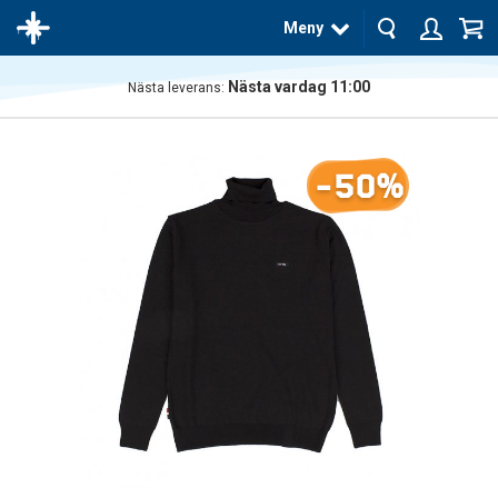
Meny
Nästa vardag 11:00
Nästa leverans:
Produkten
har blivit
tillagd i
-50%
varukorgen