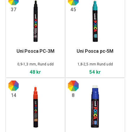
37
45
Uni Posca PC-3M
Uni Posca pc-5M
0,9-1,3 mm, Rund udd
1,8-2,5 mm Rund udd
48 kr
54 kr
14
8