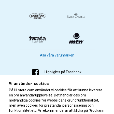
Alla våra varumärken
Highlights på Facebook
Vi använder cookies
Highlights på Instagram
På HLstore.com använder vi cookies för att kunna leverera
Highlights på Youtube
en bra användarupplevelse. Det handlar dels om
nödvändiga cookies för webbsidans grundfunktionalitet,
men även cookies för prestanda, personalisering och
Highlights på Tiktok
funktionalitet etc. Vi rekommenderar att klicka på "Godkänn