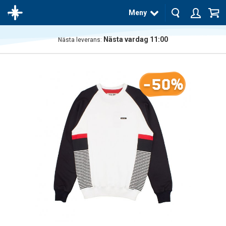
Meny
Nästa vardag 11:00
Nästa leverans:
Produkten
har blivit
tillagd i
-50%
varukorgen