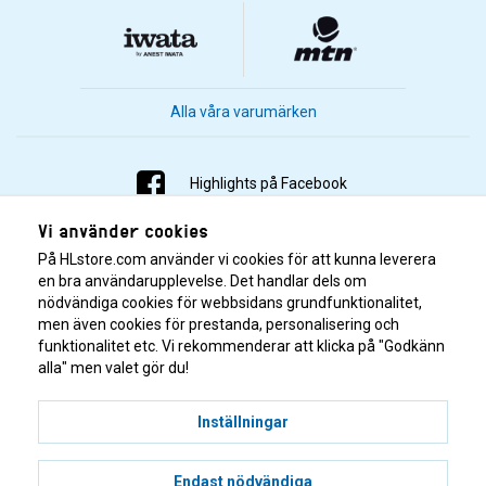
Alla våra varumärken
Highlights på Facebook
Vi använder cookies
Highlights på Instagram
På HLstore.com använder vi cookies för att kunna leverera
Highlights på Youtube
en bra användarupplevelse. Det handlar dels om
nödvändiga cookies för webbsidans grundfunktionalitet,
men även cookies för prestanda, personalisering och
Highlights på Tiktok
funktionalitet etc. Vi rekommenderar att klicka på "Godkänn
alla" men valet gör du!
Inställningar
Endast nödvändiga