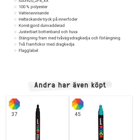
I033920_2F4_XX
100 % polyester
Vattenavvisande
Heltäckande tryck på innerfoder
Konstgjord dunvadderad
Justerbart bottenband och huva
Stängning fram med tvåvägsdragkedja och förlängning
Två framfickor med dragkedja
Flagglabel
Andra har även köpt
37
45