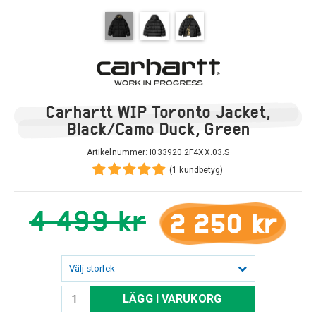
Carhartt WIP Toronto Jacket,
Black/Camo Duck, Green
Artikelnummer:
I033920.2F4XX.03.S
(1 kundbetyg)
4 499 kr
2 250 kr
Välj storlek
LÄGG I VARUKORG