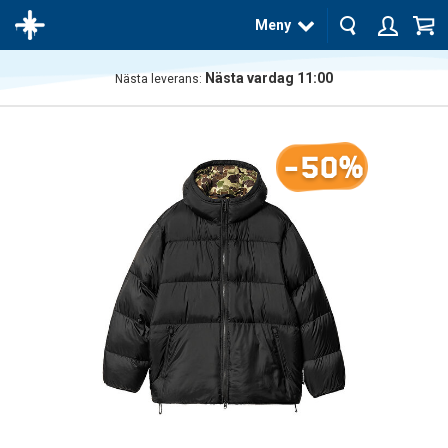
Meny
Nästa vardag 11:00
Nästa leverans:
Produkten
har blivit
tillagd i
-50%
varukorgen