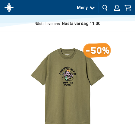
Meny
Nästa vardag 11:00
Nästa leverans:
Produkten
har blivit
tillagd i
-50%
varukorgen