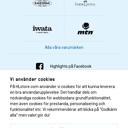
Alla våra varumärken
Highlights på Facebook
Vi använder cookies
Highlights på Instagram
På HLstore.com använder vi cookies för att kunna leverera
Highlights på Youtube
en bra användarupplevelse. Det handlar dels om
nödvändiga cookies för webbsidans grundfunktionalitet,
men även cookies för prestanda, personalisering och
Highlights på Tiktok
funktionalitet etc. Vi rekommenderar att klicka på "Godkänn
alla" men valet gör du!