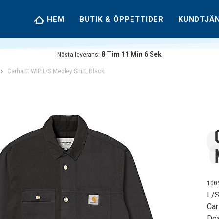
HEM
BUTIK & ÖPPETTIDER
KUNDTJÄ
8
Tim
11
Min
6
Sek
Nästa leverans:
Carhartt WIP L/S Medley Shirt, Black
100
L/S
Car
Dea