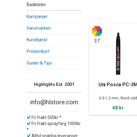
Badkläder
Kampanjer
Varumärken
Kundtjänst
37
Presentkort
Guider & Tips
Uni Posca PC-3
Highlights Est. 2001
0,9-1,3 mm, Rund ud
info@hlstore.com
48 kr
Fri frakt 500kr *
Fri frakt sprayfärg 1000kr
*
Alltid snabba leveranser