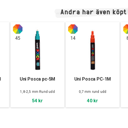
Andra har även köpt
45
14
M
Uni Posca pc-5M
Uni Posca PC-1M
d
1,8-2,5 mm Rund udd
0,7 mm rund udd
54 kr
40 kr