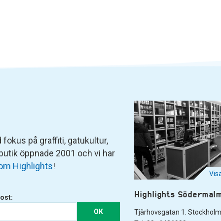
fokus på graffiti, gatukultur,
 butik öppnade 2001 och vi har
om Highlights
!
Vis
Highlights Södermal
ost:
OK
Tjärhovsgatan 1. Stockhol