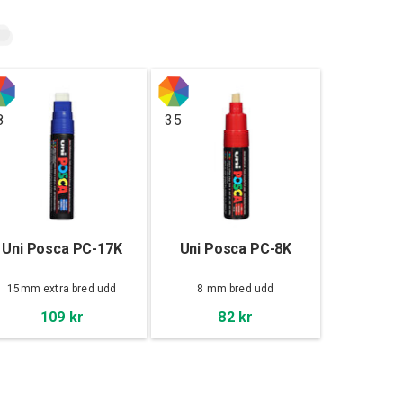
8
35
Uni Posca PC-17K
Uni Posca PC-8K
15mm extra bred udd
8 mm bred udd
109 kr
82 kr