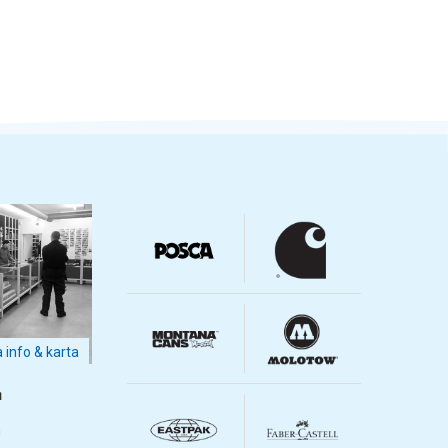
a info & karta
m
m