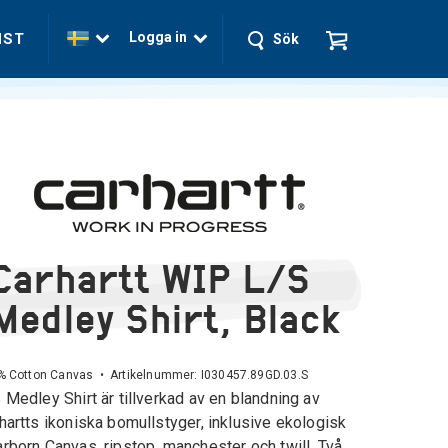
Logga in
NST
Sök
Carhartt WIP L/S
Medley Shirt, Black
% Cotton Canvas • Artikelnummer:
I030457.89GD.03.S
 Medley Shirt är tillverkad av en blandning av
hartts ikoniska bomullstyger, inklusive ekologisk
rborn Canvas, ripstop, manchester och twill. Två