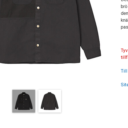
brö
den
knä
pas
Tyv
till
Til
Sit