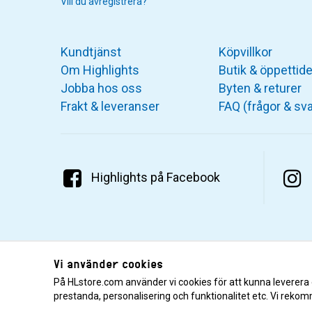
Vill du avregistrera?
Kundtjänst
Köpvillkor
Om Highlights
Butik & öppettide
Jobba hos oss
Byten & returer
Frakt & leveranser
FAQ (frågor & sva
Highlights på Facebook
Vi använder cookies
På HLstore.com använder vi cookies för att kunna leverera
prestanda, personalisering och funktionalitet etc. Vi rekom
© 2001–2026 Highlights/KR Distribution AB.