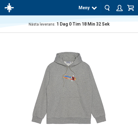
Meny
1
Dag
0
Tim
18
Min
31
Sek
Nästa leverans:
Produkten
har blivit
tillagd i
varukorgen