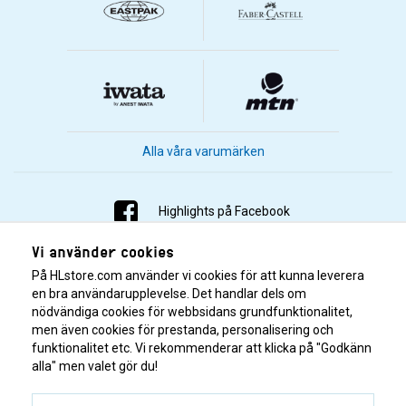
Alla våra varumärken
Highlights på Facebook
Vi använder cookies
Highlights på Instagram
På HLstore.com använder vi cookies för att kunna leverera
Highlights på Youtube
en bra användarupplevelse. Det handlar dels om
nödvändiga cookies för webbsidans grundfunktionalitet,
men även cookies för prestanda, personalisering och
Highlights på Tiktok
funktionalitet etc. Vi rekommenderar att klicka på "Godkänn
alla" men valet gör du!