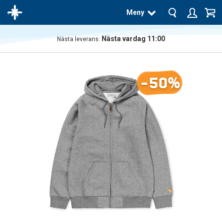
Meny
Nästa vardag 11:00
Nästa leverans:
Produkten
har blivit
tillagd i
-50%
varukorgen