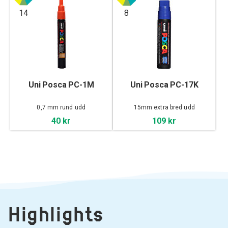
14
8
Uni Posca PC-1M
Uni Posca PC-17K
0,7 mm rund udd
15mm extra bred udd
40 kr
109 kr
Highlights