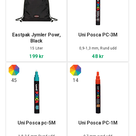
Eastpak Jymler Powr,
Uni Posca PC-3M
Black
15 Liter
0,9-1,3 mm, Rund udd
199 kr
48 kr
45
14
Uni Posca pc-5M
Uni Posca PC-1M