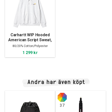
Carhartt WIP Hooded
American Script Sweat,
Ash Heater
80/20% Cotton/Polyester
1 299 kr
Andra har även köpt
37