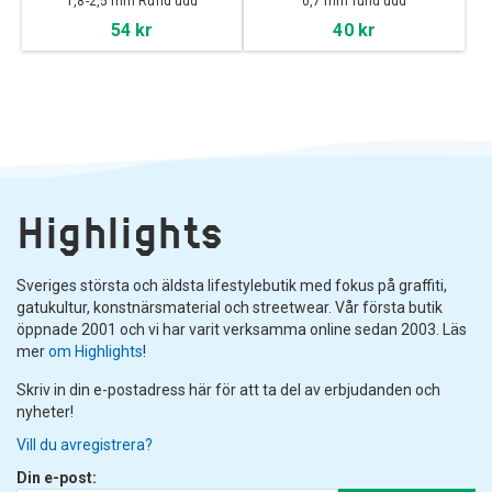
1,8-2,5 mm Rund udd
0,7 mm rund udd
54 kr
40 kr
Highlights
Sveriges största och äldsta lifestylebutik med fokus på graffiti,
gatukultur, konstnärsmaterial och streetwear. Vår första butik
öppnade 2001 och vi har varit verksamma online sedan 2003. Läs
mer
om Highlights
!
Skriv in din e-postadress här för att ta del av erbjudanden och
nyheter!
Vill du avregistrera?
Din e-post: