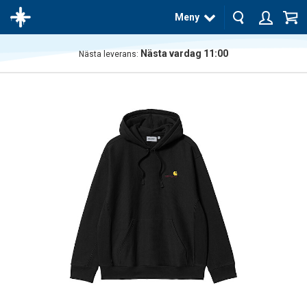
Meny
Nästa vardag 11:00
Nästa leverans:
Produkten
har blivit
tillagd i
varukorgen