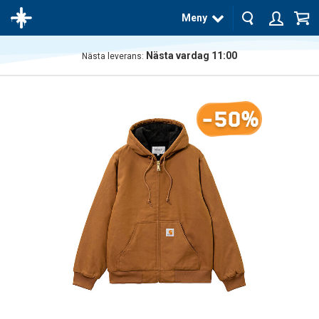
Meny
Nästa vardag 11:00
Nästa leverans:
Produkten
har blivit
tillagd i
-50%
varukorgen