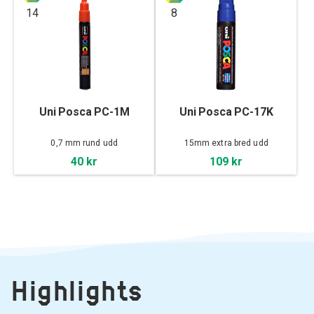
14
8
Uni Posca PC-1M
Uni Posca PC-17K
0,7 mm rund udd
15mm extra bred udd
40 kr
109 kr
Highlights