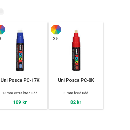
8
35
Uni Posca PC-17K
Uni Posca PC-8K
15mm extra bred udd
8 mm bred udd
109 kr
82 kr