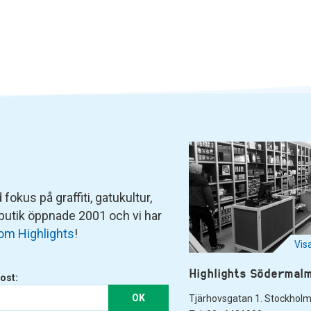
fokus på graffiti, gatukultur,
 butik öppnade 2001 och vi har
om Highlights
!
Vis
Highlights Södermal
ost:
OK
Tjärhovsgatan 1. Stockhol