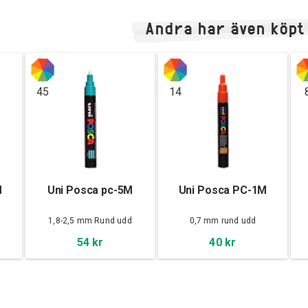
Andra har även köpt
45
14
M
Uni Posca pc-5M
Uni Posca PC-1M
d
1,8-2,5 mm Rund udd
0,7 mm rund udd
54 kr
40 kr