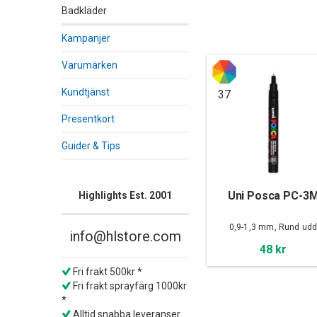
Badkläder
Kampanjer
Varumärken
Kundtjänst
37
Presentkort
Guider & Tips
Uni Posca PC-3
Highlights Est. 2001
0,9-1,3 mm, Rund ud
info@hlstore.com
48 kr
Fri frakt 500kr *
Fri frakt sprayfärg 1000kr
*
Alltid snabba leveranser