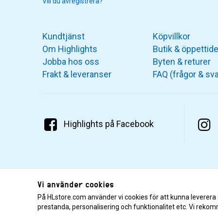
Vill du avregistrera?
Kundtjänst
Köpvillkor
Om Highlights
Butik & öppettide
Jobba hos oss
Byten & returer
Frakt & leveranser
FAQ (frågor & sva
Highlights på Facebook
Vi använder cookies
På HLstore.com använder vi cookies för att kunna leverera
prestanda, personalisering och funktionalitet etc. Vi rekom
© 2001–2026 Highlights/KR Distribution AB.