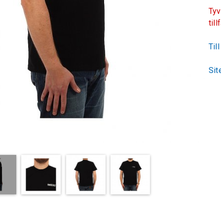
Tyv
till
Til
Sit