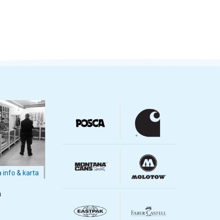
a info & karta
m
m