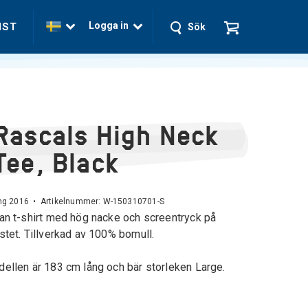
Logga in
NST
Sök
Rascals High Neck
Tee, Black
ng 2016 • Artikelnummer:
W-150310701-S
an t-shirt med hög nacke och screentryck på
stet. Tillverkad av 100% bomull.
ellen är 183 cm lång och bär storleken Large.