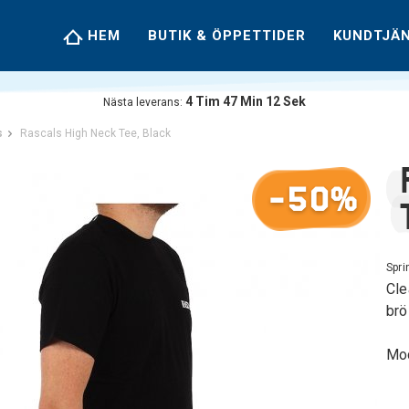
HEM
BUTIK & ÖPPETTIDER
KUNDTJÄ
4
Tim
47
Min
12
Sek
Nästa leverans:
s
Rascals High Neck Tee, Black
-50%
Spri
Cle
brö
Mod