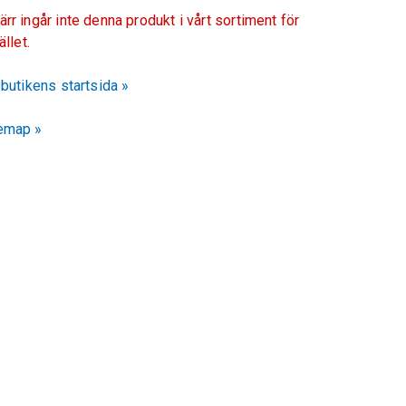
ärr ingår inte denna produkt i vårt sortiment för
fället.
l butikens startsida »
emap »