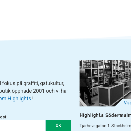
fokus på graffiti, gatukultur,
 butik öppnade 2001 och vi har
om Highlights
!
Vis
Highlights Södermal
ost:
OK
Tjärhovsgatan 1. Stockhol