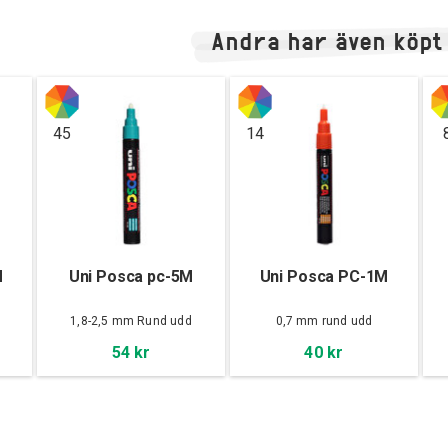
Andra har även köpt
45
14
M
Uni Posca pc-5M
Uni Posca PC-1M
d
1,8-2,5 mm Rund udd
0,7 mm rund udd
54 kr
40 kr