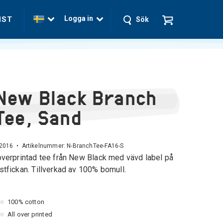
Logga in
NST
Sök
New Black Branch
Tee, Sand
 2016 • Artikelnummer:
N-BranchTee-FA16-S
overprintad tee från New Black med vävd label på
stfickan. Tillverkad av 100% bomull.
100% cotton
All over printed