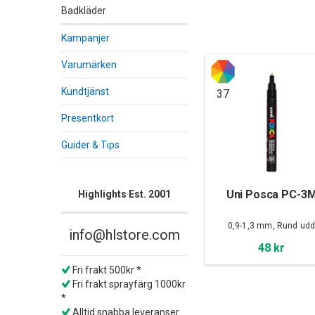
Badkläder
Kampanjer
Varumärken
Kundtjänst
37
Presentkort
Guider & Tips
Uni Posca PC-3
Highlights Est. 2001
0,9-1,3 mm, Rund ud
info@hlstore.com
48 kr
Fri frakt 500kr *
Fri frakt sprayfärg 1000kr
*
Alltid snabba leveranser