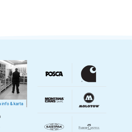
a info & karta
m
m