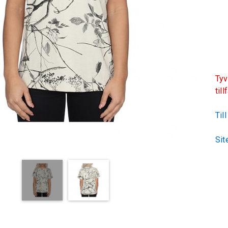
Tyv
till
Til
Sit