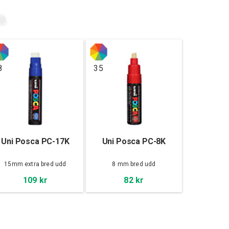
8
35
Uni Posca PC-17K
Uni Posca PC-8K
15mm extra bred udd
8 mm bred udd
109 kr
82 kr