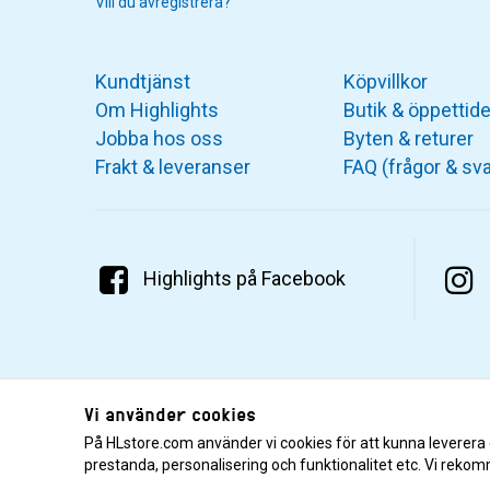
Vill du avregistrera?
Kundtjänst
Köpvillkor
Om Highlights
Butik & öppettide
Jobba hos oss
Byten & returer
Frakt & leveranser
FAQ (frågor & sva
Highlights på Facebook
Vi använder cookies
På HLstore.com använder vi cookies för att kunna leverera
prestanda, personalisering och funktionalitet etc. Vi rekom
© 2001–2026 Highlights/KR Distribution AB.