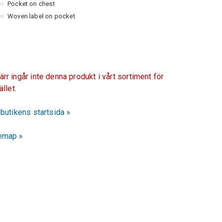
Pocket on chest
Woven label on pocket
ärr ingår inte denna produkt i vårt sortiment för
fället.
l butikens startsida »
emap »