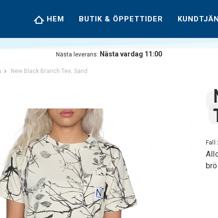
HEM
BUTIK & ÖPPETTIDER
KUNDTJÄ
Nästa vardag 11:00
Nästa leverans:
s
New Black Branch Tee, Sand
Fall
All
brö