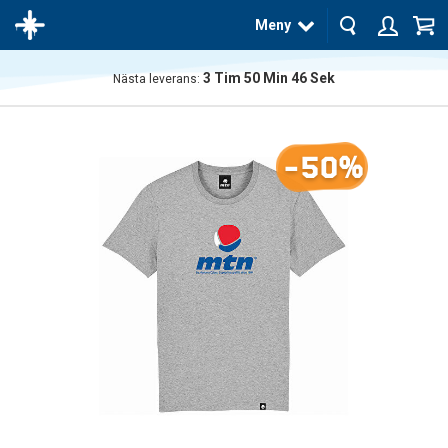
Meny
3
Tim
50
Min
46
Sek
Nästa leverans:
Produkten
har blivit
tillagd i
-50%
varukorgen