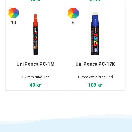
14
8
Uni Posca PC-1M
Uni Posca PC-17K
0,7 mm rund udd
15mm extra bred udd
40 kr
109 kr