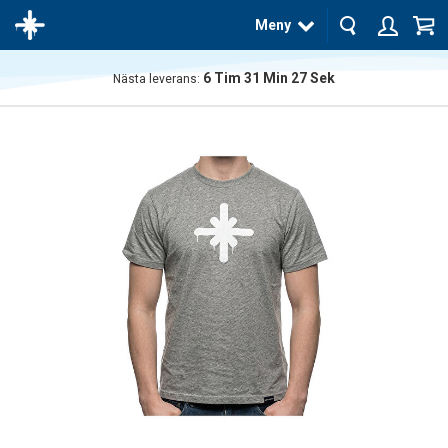
Meny
6
Tim
31
Min
26
Sek
Nästa leverans:
Produkten
har blivit
tillagd i
varukorgen