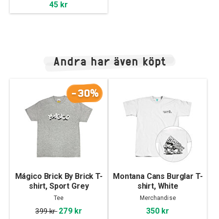
45 kr
Andra har även köpt
-30%
Mágico Brick By Brick T-
Montana Cans Burglar T-
shirt, Sport Grey
shirt, White
Tee
Merchandise
279 kr
350 kr
399 kr