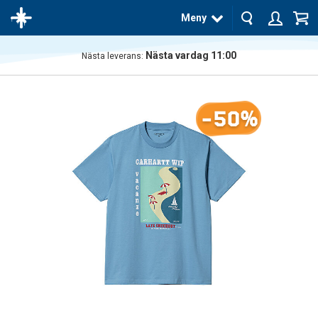
Meny
Nästa vardag 11:00
Nästa leverans:
Produkten
har blivit
tillagd i
-50%
varukorgen