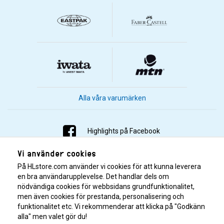
Alla våra varumärken
Highlights på Facebook
Vi använder cookies
Highlights på Instagram
På HLstore.com använder vi cookies för att kunna leverera
Highlights på Youtube
en bra användarupplevelse. Det handlar dels om
nödvändiga cookies för webbsidans grundfunktionalitet,
men även cookies för prestanda, personalisering och
Highlights på Tiktok
funktionalitet etc. Vi rekommenderar att klicka på "Godkänn
alla" men valet gör du!