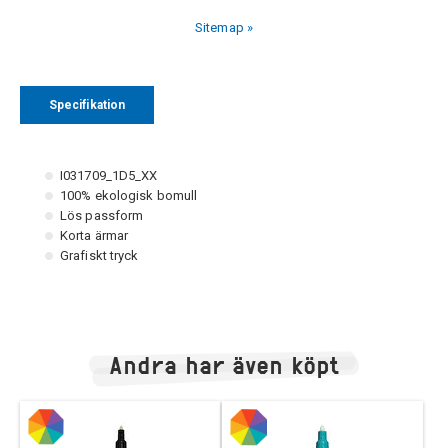
Sitemap »
Specifikation
I031709_1D5_XX
100% ekologisk bomull
Lös passform
Korta ärmar
Grafiskt tryck
Andra har även köpt