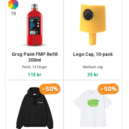
19
Grog Paint FMP Refill
Lego Cap, 10-pack
200ml
Paint, 15 färger
Medium cap
115 kr
35 kr
-50%
-50%