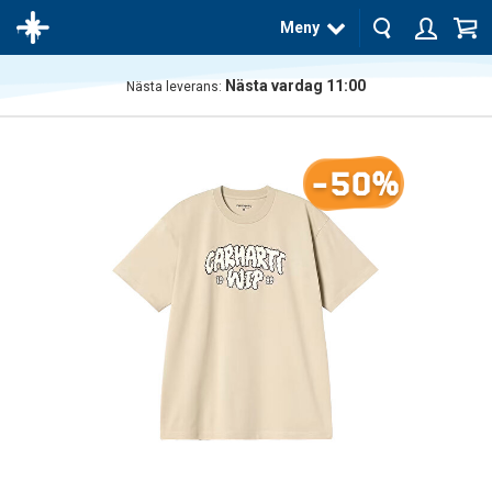
Meny
Nästa vardag 11:00
Nästa leverans:
Produkten
har blivit
tillagd i
-50%
varukorgen