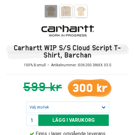
Carhartt WIP S/S Cloud Script T-
Shirt, Barchan
100% Bomull • Artikelnummer:
I036200.3INXX.03.S
599 kr
300 kr
Välj storlek
LÄGG I VARUKORG
Finns i lager, omgående leverans